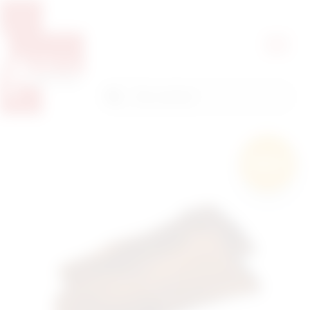
Pretražite proizvode
Pretraga
Besplatna
dostava