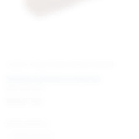
‹ Povratak u kategoriju
Kavezi i oprema za stacionar
Zaštitne rukavice za veterinu
Šifra:
EM20150001
84,35
€
+ PDV
Tehničke specifikacije:
izrađene iz teške kože