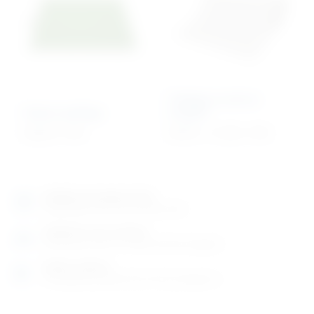
Podloga za stol za
Grijana podloga
pregled
322,34
€
+ PDV
96,79
€
–
111,38
€
+ PDV
Izložbeno-prodajni salon
Razgledajte više tisuća artikala uživo
Posjetite nas na adresi
Karlovačka cesta 4 c (100m od Arene Zagreb)
Radno vrijeme
Ponedjeljak do petak od 8-16h ili po dogovoru