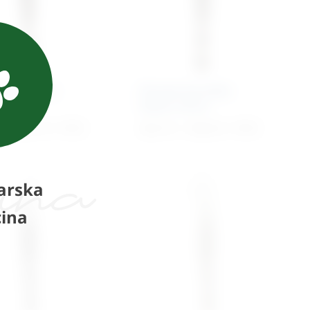
ta kirurška
Pinceta kirurška
n
Adson micro
€
–
36,41
€
+ PDV
36,41
€
–
39,64
€
+ PDV
arska
ina