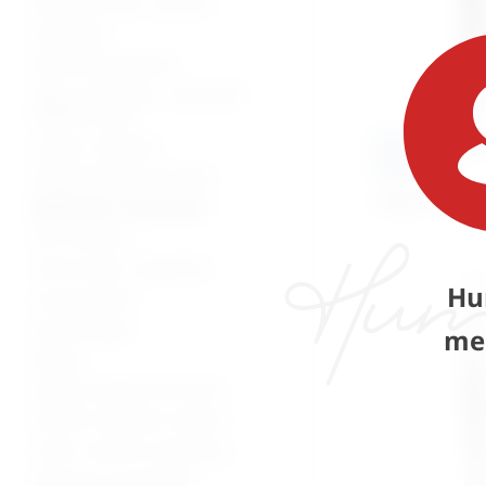
Bolnički kreveti i oprema
Namještaj
Medicinska oprema
Vage, visinomjeri i analizatori
tjelesne mase
Pinceta Terz
Lampe i reflektori
Palpebra
Dijagnostički instrumenti
16,59
€
+ PDV
Medicinski instrumenti
Pile i bušilice
Torbe, koferi, ampulariji
Hu
Inox proizvodi
Stomatologija
me
Beauty
Zaštitna oprema od virusa
Potrošni materijal i dijelovi
Lutke i modeli za edukaciju
Oprema za mrtvačnice -