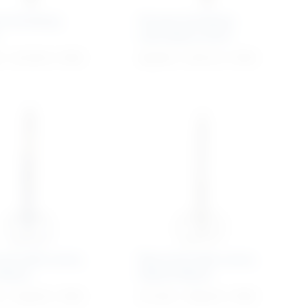
ta De Bakey
Pinceta De Bakey
zakrivljena 2mm
€
–
67,29
€
+ PDV
46,39
€
–
67,61
€
+ PDV
kirurške ravne,
Škare kirurške ravne,
iljate
šiljato/šiljate
€
–
33,04
€
+ PDV
27,18
€
–
39,64
€
+ PDV