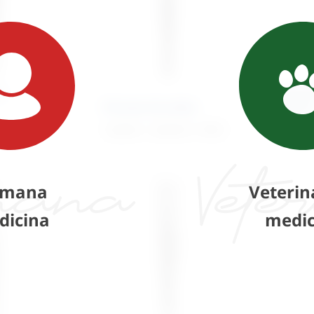
a
Pince
Pinceta kirurška
Adso
14,60
€
–
29,49
€
+ PDV
29,96
mana
Veterin
dicina
medic