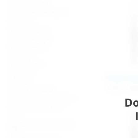
Ultrazvučni uređaji
Ultrazvučne sonde i oprema
Radiologija
Radiološka oprema
Dijagnostički uređaji
Medicinski uređaji
Sterilizacija
Operacijska sala
Hitna pomoć
Pinceta ana
Laboratorij
11,52
€
–
25,
Hladnjaci i zamrzivači
Do
Fizikalna terapija i rehabilitacija
Medicinski stolovi i stolice
Kolica
Oprema za starije i nepokretne
osobe