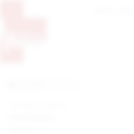
Početna
O nam
Pretražite proizvode
Pretraga
Tražite veterinarsku medicinu?
Humana medicina
Endoskopija