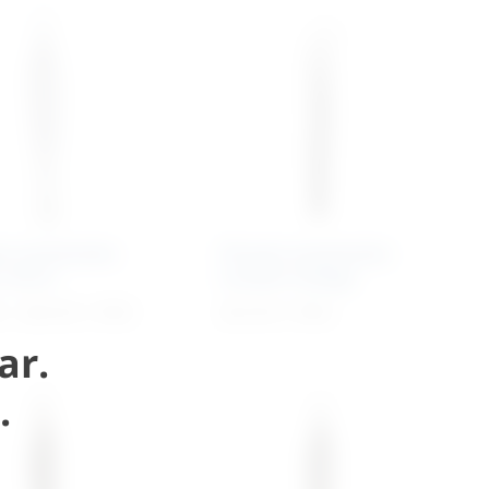
ta anatomska
Pinceta anatomska
 micro
London-College
€
–
38,10
€
+ PDV
35,19
€
+ PDV
ar.
.