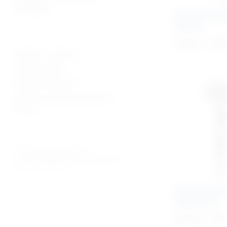
patologija
Pinceta kiru
Nelson
33,50
€
–
49,
Plaćanje i dostava
Uvjeti prodaje
Pravila privatnosti
Povrati za kupnju preko web
shopa
© 2026. MEDICAL CENTAR D.O.O.
PROMED - PROFESIONALNI MEDICINSKI PROIZVODI
ZA OSOBNU UPOTREBU
Očna pincet
Desmarres
65,00
€
+ PDV