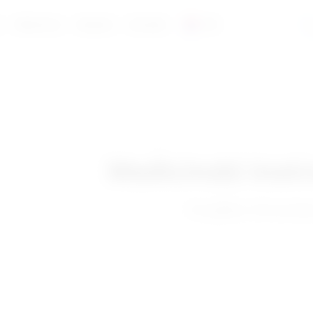
a
Reference
Katalozi
Kontakt
HR
Medicinski inst
Pronađeno 163 rezulta