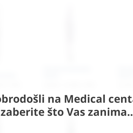
Pinceta anatomska
Pince
tomska
Adson
Adson
82
€
+ PDV
24,59
€
–
31,50
€
+ PDV
31,33
brodošli na Medical cent
Izaberite što Vas zanima..