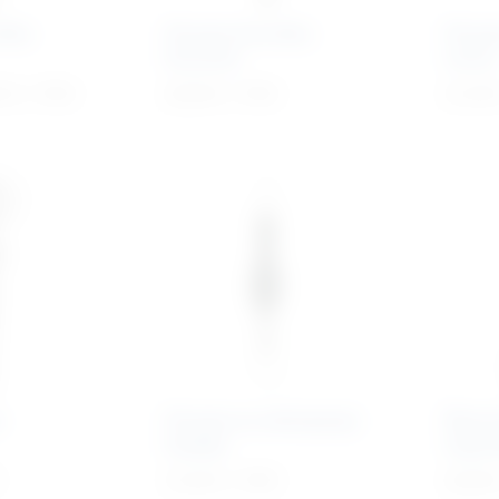
rška
Pinceta kirurška
Pince
Durante
ravna
95
€
+ PDV
20,90
€
+ PDV
41,49
a
Pinceta za uklanjanje
Škare 
krpelja
tupo/š
31,04
€
+ PDV
24,59