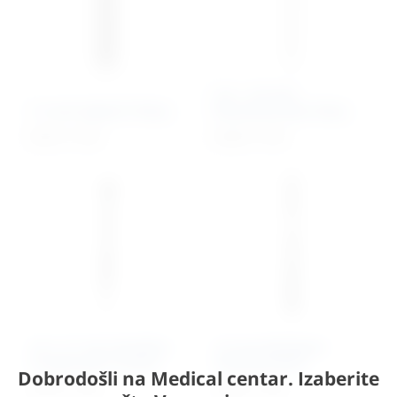
2.0 – 3.5 mm
1.5 mm Hybrid T-Plate
Reconstruction Plate
54,87
€
+ PDV
65,08 €
+ PDV
2.0 / 2.7 mm Headless
2.0 mm Biological
Compression Screws
Healing Plates
Dobrodošli na Medical centar. Izaberite
32,19
€
+ PDV
33,86 €
+ PDV