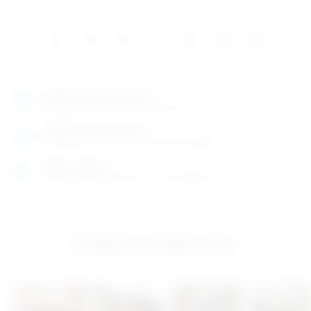
1
2
3
4
…
11
12
13
→
Izložbeno-prodajni salon
Razgledajte više tisuća artikala uživo
Posjetite nas na adresi
Karlovačka cesta 4 c (100m od Arene Zagreb)
Radno vrijeme
Ponedjeljak do petak od 8-16h ili po dogovoru
Izložbeno-prodajni salon