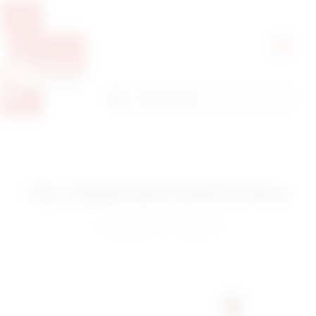
Pretražite proizvode
Pretraga
Vet. implantati/osteosinteza
Pronađeno 198 rezultata