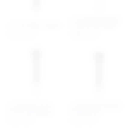
2.0 mm Mini Dynamic
2.0 mm Hybrid T-Plates
Compression Plates
47,52 €
+ PDV
24,95 €
+ PDV
2.2 mm Cancellous
2.4 mm Cortical Screw,
Screw, Self-tapping
Self-tapping
6,69 €
+ PDV
3,49 €
+ PDV