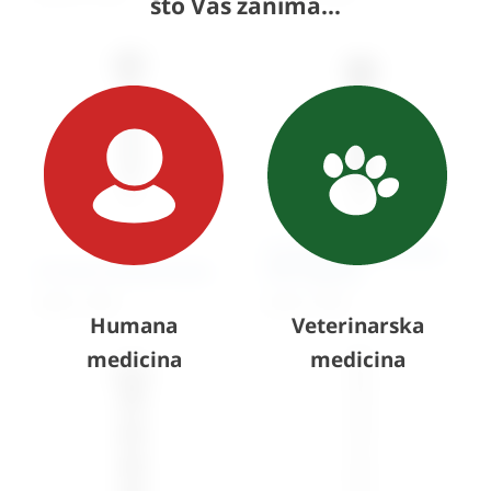
što Vas zanima...
2.0 mm Cortical Screw,
2.0 mm Cortical Screw
Self-tapping
3,49 €
+ PDV
5,44 €
+ PDV
Humana
Veterinarska
medicina
medicina