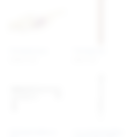
TTA Rapid kavezi
TTA Rapid vijci
218,30
€
+ PDV
8,00
€
+ PDV
TTA Rapid vodilica za
1.5 / 2.0 mm Headless