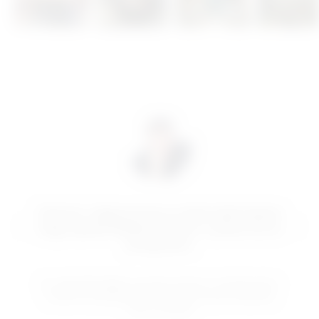
Točnost i odgovornost su dvije riječi kojima
mogu opisati Medical Centar, a prate me od
prvog dana.
dr. med. Šime Mijić
, specijalist fizikalne i rehabilitacijske
medicine subspecijalist reumatolog, vlasnik Poliklinike
Faktor Zdravlje