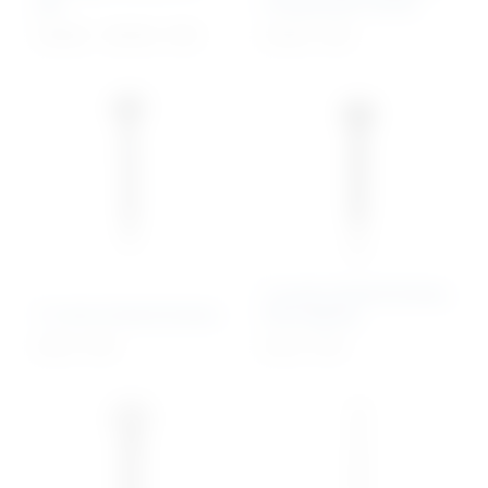
pilu
Compression Screw
155,84
€
–
187,09
€
+ PDV
21,60 €
+ PDV
1.5 mm Cortical Screws,
1.5 mm Cortical Screws
Self-tapping
3,49 €
+ PDV
5,44 €
+ PDV