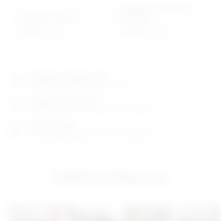
Rendgen meX+20BT
Rendgen meX+60
baterijski
9.658,78
€
+ PDV
8.062,89
€
+ PDV
Izložbeno-prodajni salon
Razgledajte više tisuća artikala uživo
Posjetite nas na adresi
Karlovačka cesta 4 c (100m od Arene Zagreb)
Radno vrijeme
Ponedjeljak do petak od 8-16h ili po dogovoru
Izložbeno-prodajni salon