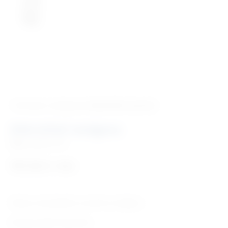
‹ Povratak u kategoriju
Radiološka oprema
Zidni držač rendgena
Šifra:
EM701170
757,92
€
+ PDV
Sklopiv, kompatibilan sa većinom rendgena.
Zemlja porijekla: Njemačka