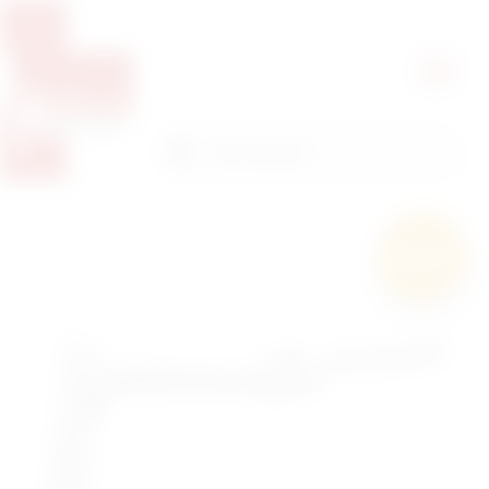
Pretražite proizvode
Pretraga
Besplatna
dostava