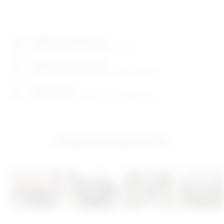
Izložbeno-prodajni salon
Razgledajte više tisuća artikala uživo
Posjetite nas na adresi
Karlovačka cesta 4 c (100m od Arene Zagreb)
Radno vrijeme
Ponedjeljak do petak od 8-16h ili po dogovoru
Izložbeno-prodajni salon