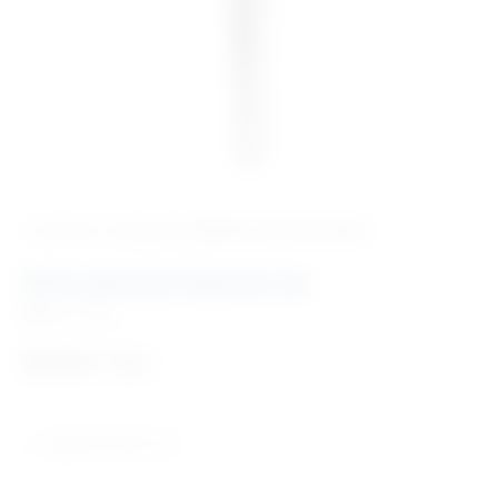
‹ Povratak u kategoriju
Medicinski instrumenti
Očna pinceta Desmarres
Šifra:
I11106
65,00
€
+ PDV
duljina pincete 9 cm