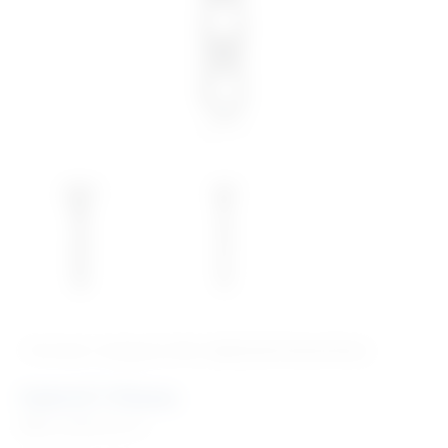
‹ Povratak u kategoriju
Vet. implantati/osteosinteza
Hybrid T-Plates
Šifra:
EM98187514