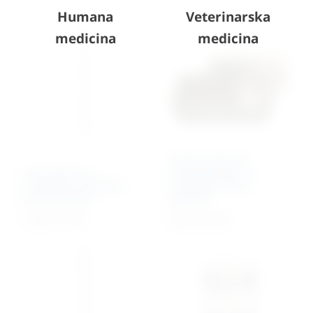
Humana
Veterinarska
medicina
medicina
Veterinarski set
Instrument za
instrumenata za
umetanje serklažne
uvođenje K-žice
žice oko kosti
(pinova)
149,79
€
+ PDV
Cijena na upit