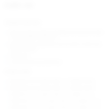
31,08 €
+ PDV
Tehničke karakteristike:
Dizajn ove pločice savladava ograničenja pri pozicioniranju vijaka
u distalno radijalnim prijelomima
Glava pločice ima manji promjer rupa, te je njihov razmak manji
nego širina pločice
Okrugle rupe
Proizvođač: Eickemeyer (Njemačka)
Dostupni modeli:
EM98187514 2.0 mm Hybrid T-Plate – 4 + 2 (duljina: 35 mm)
EM98187515 2.0 mm Hybrid T-Plate – 5 + 2 (duljina: 36 mm)
EM98187516 2.0 mm Hybrid T-Plate – 6 + 2 (duljina: 52 mm)
EM98187524 2.7 / 3.5 mm Hybrid T-Plate – 4 + 3 (duljina: 60 mm)
EM98187536 2.7 / 3.5 mm Hybrid T-Plate – 6 + 2 (duljina: 75 mm)