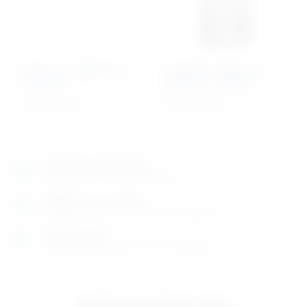
Pinovi sa negativnim
Cirkularni sistem za
navojem
fiksaciju – Deluxe
Cijena na upit
Cijena na upit
Izložbeno-prodajni salon
Razgledajte više tisuća artikala uživo
Posjetite nas na adresi
Karlovačka cesta 4 c (100m od Arene Zagreb)
Radno vrijeme
Ponedjeljak do petak od 8-16h ili po dogovoru
Izložbeno-prodajni salon