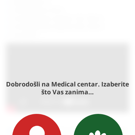
vrijeme punjenja: 5 h
min širina stepenica: 720 mm
min dimenzije zavoja L stepeništa: 1100 x 1300 mm
min dimenzije zavoja U stepeništa: 2300 x 1300 mm
max nagib: 39°
Dobrodošli na Medical centar. Izaberite
što Vas zanima...
Ako sada naručite, proizvod može biti
dostupan za 30 dana.