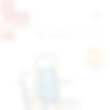
Pretražite proizvode
Pretraga
Besplatna
dostava