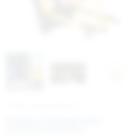
‹ Povratak u kategoriju
Hitna pomoć
Električna evakuacijska stolica
stretcher sa gusjenicama