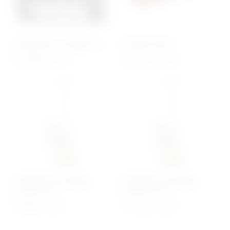
Respirator transportni
Nosila korito
5.076,98
€
+ PDV
1.015,74
€
+ PDV
Komplet za terapiju
Komplet za terapiju
kisikom 5 l
kisikom 10 l
918,63
€
+ PDV
1.174,14
€
+ PDV