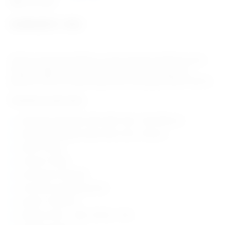
Šifra:
HP1803
4.244,62
€
+ PDV
Stolice za evakuaciju idealne su za brzi transport pacijenata uz/niz
stepenice tijekom hitnog slučaja. Model Plus EL ima gumene
gusjenice. Može se i popeti stepenicama zahvaljujući elektromotoru.
Tehničke karakteristike:
dimenzije stolice (šdv): 500 x 800-1100 x 1100-1600 mm
dimenzije sklopljene stolice: 500 x 270 x 1150 mm
težina: 31,8 kg
nosivost: 160 kg
vatrootporni materijal
max brzina: 26 stepenica/min
punjač: 110-230 Vac
baterija: 24 Vdc – 13Ah / 36 Vdc – 9 Ah