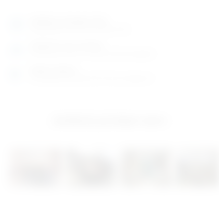
Izložbeno-prodajni salon
Razgledajte više tisuća artikala uživo
Posjetite nas na adresi
Karlovačka cesta 4 c (100m od Arene Zagreb)
Radno vrijeme
Ponedjeljak do petak od 8-16h ili po dogovoru
Izložbeno-prodajni salon