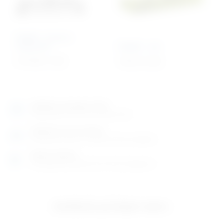
Model – krava s
kosturom
Model – zec
5.757,00
€
+ PDV
Cijena na upit
Izložbeno-prodajni salon
Razgledajte više tisuća artikala uživo
Posjetite nas na adresi
Karlovačka cesta 4 c (100m od Arene Zagreb)
Radno vrijeme
Ponedjeljak do petak od 8-16h ili po dogovoru
Izložbeno-prodajni salon