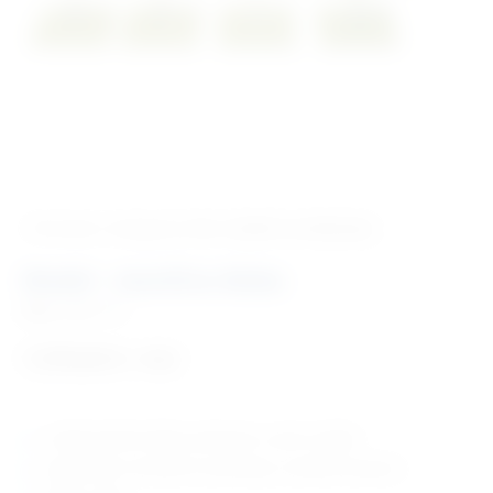
‹ Povratak u kategoriju
Vet. modeli za edukaciju
Model – stanična dioba
Šifra:
VM1114
1.578,83
€
+ PDV
model stanične diobe, pokazane s osam modela
pojedinačno montirani na postolju, sa zelenim bazama