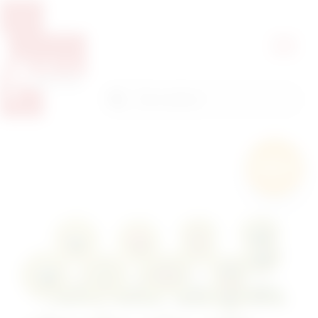
Pretražite proizvode
Pretraga
Besplatna
dostava