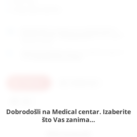
težina: 2,7kg
zemlja porijekla: Njemačka
Naručite
sada
i dostavljamo već u
utorak (11.8)
GLS
dostavnom službom.
Kontaktirajte nas
za točno vrijeme
dostave na otoke.
Osobno preuzimanje
moguće je uz prethodnu najavu na
adresi
Karlovačka cesta 4c, Zagreb
.
U košaricu
Pošaljite upit
Ispis
Dobrodošli na Medical centar. Izaberite
što Vas zanima...
Slični proizvodi