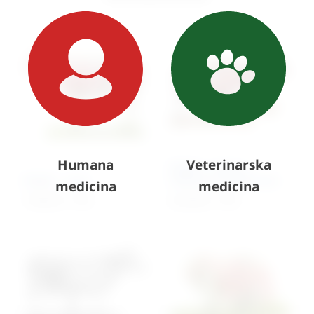
Humana
Veterinarska
Model – krava s
Model – ovca
mišićnom strukturom
medicina
medicina
7.996,00
€
+ PDV
6.559,80
€
+ PDV