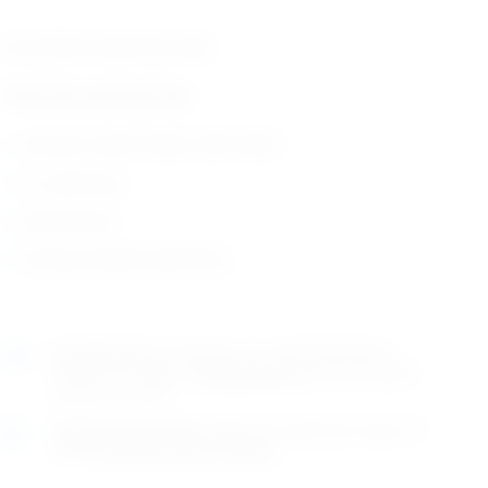
Za savršeno ispolirane zube.
Tehničke karakteristike:
Koristiti sa EM174026 i EM174061
5 u pakiranju
jednokratne
Zemlja porijekla: Njemačka
Naručite
sada
i dostavljamo već u
utorak (11.8)
GLS
dostavnom službom.
Kontaktirajte nas
za točno vrijeme
dostave na otoke.
Osobno preuzimanje
moguće je uz prethodnu najavu na
adresi
Karlovačka cesta 4c, Zagreb
.