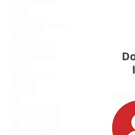
Bolnički kreveti i oprema
Namještaj
Medicinska oprema
Vage, visinomjeri i analizatori
tjelesne mase
Lampe i reflektori
Dijagnostički instrumenti
Do
Medicinski instrumenti
Pile i bušilice
Torbe, koferi, ampulariji
Inox proizvodi
Stomatologija
Beauty
Zaštitna oprema od virusa
Potrošni materijal i dijelovi
Lutke i modeli za edukaciju
Oprema za mrtvačnice -