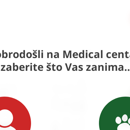
brodošli na Medical cent
Slični proizvod
Izaberite što Vas zanima..