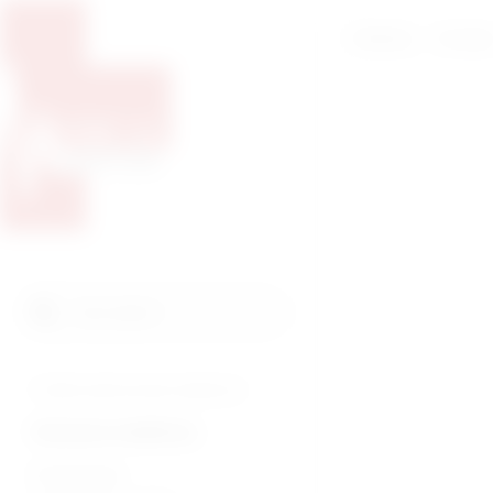
Početna
O nam
Pretražite proizvode
Pretraga
Tražite veterinarsku medicinu?
Humana medicina
Endoskopija