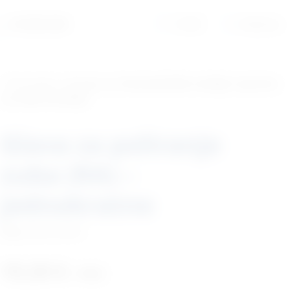
01/6525-965
Profil
Košarica
‹ Povratak u kategoriju
Stomatološki uređaji i oprema
za male životinje
Glava za poliranje
zuba (RA) –
jednokratne
Šifra:
EM176787
19,20
€
+ PDV