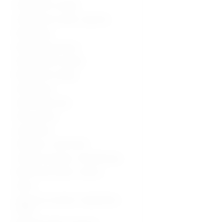
Ultrazvučni uređaji
Ultrazvučne sonde i oprema
Radiologija
Radiološka oprema
Dijagnostički uređaji
Medicinski uređaji
Sterilizacija
Operacijska sala
Hitna pomoć
Laboratorij
Hladnjaci i zamrzivači
Fizikalna terapija i rehabilitacija
Medicinski stolovi i stolice
Kolica
Oprema za starije i nepokretne
osobe