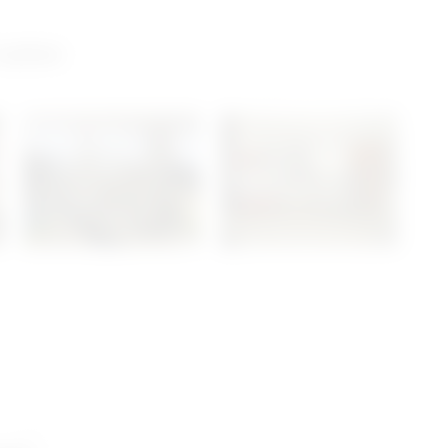
 salon