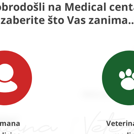
brodošli na Medical cent
Izaberite što Vas zanima..
Slični proizvod
mana
Veterin