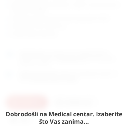
lijeva strana prikazuje muskulaturu i organe, na postolju koje se
razdvaja u dva dijela
desna strana prikazuje kostur ispod transparentne “kože”
dimenzije: 22 x 56 x visina 45 cm
zemlja porijekla: Njemačka
Naručite
sada
i dostavljamo već u
utorak (11.8)
GLS
dostavnom službom.
Kontaktirajte nas
za točno vrijeme
dostave na otoke.
Osobno preuzimanje
moguće je uz prethodnu najavu na
adresi
Karlovačka cesta 4c, Zagreb
.
U košaricu
Pošaljite upit
Dobrodošli na Medical centar. Izaberite
Ispis
što Vas zanima...