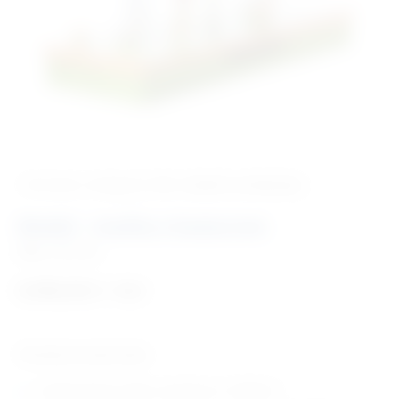
‹ Povratak u kategoriju
Vet. modeli za edukaciju
Model – mačka s kosturom
Šifra:
VM1003
6.998,00
€
+ PDV
Tehničke karakteristike:
model domaće mačke, rastavlja se u 9 dijelova