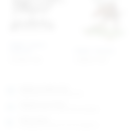
Model – krava s
kosturom
Model – komarac
5.757,00
€
+ PDV
4.788,76
€
+ PDV
Izložbeno-prodajni salon
Razgledajte više tisuća artikala uživo
Posjetite nas na adresi
Karlovačka cesta 4 c (100m od Arene Zagreb)
Radno vrijeme
Ponedjeljak do petak od 8-16h ili po dogovoru