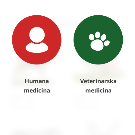
Slični proizvodi
Humana
Veterinarska
medicina
medicina
Model – pas
Model – zec
Cijena na upit
Cijena na upit