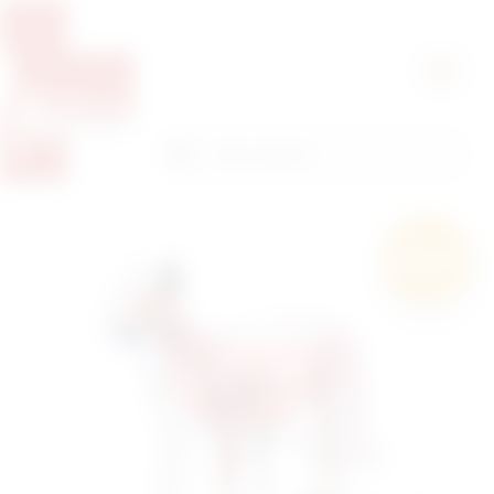
Pretražite proizvode
Pretraga
Besplatna
dostava