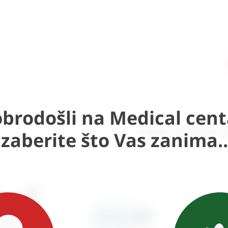
brodošli na Medical cent
Slični proizvod
Izaberite što Vas zanima..