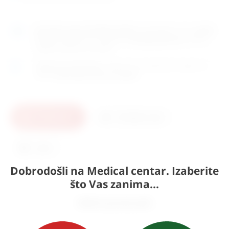
Naručite
unutar 9h 38min 26sek
i dostavljamo već u
petak
(7.8)
GLS dostavnom službom.
Kontaktirajte nas
za točno
vrijeme dostave na otoke.
Osobno preuzimanje
moguće je uz prethodnu najavu na
adresi
Karlovačka cesta 4c, Zagreb
.
U košaricu
Pošaljite upit
Ispis
Dobrodošli na Medical centar. Izaberite
što Vas zanima...
Slični proizvodi