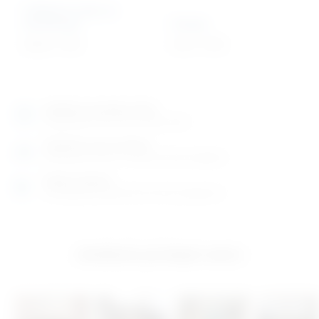
Indikator trake za
sterilizaciju
Airway
43,63
€
+ PDV
4,91
€
+ PDV
Izložbeno-prodajni salon
Razgledajte više tisuća artikala uživo
Posjetite nas na adresi
Karlovačka cesta 4 c (100m od Arene Zagreb)
Radno vrijeme
Ponedjeljak do petak od 8-16h ili po dogovoru
Izložbeno-prodajni salon