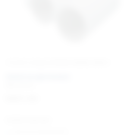
‹ Povratak u kategoriju
Potrošni materijal i dijelovi
Usnici za spirometar
Šifra:
PM2018
0,52
€
+ PDV
Tehničke karakteristike:
usnici za sve vrste spirometara