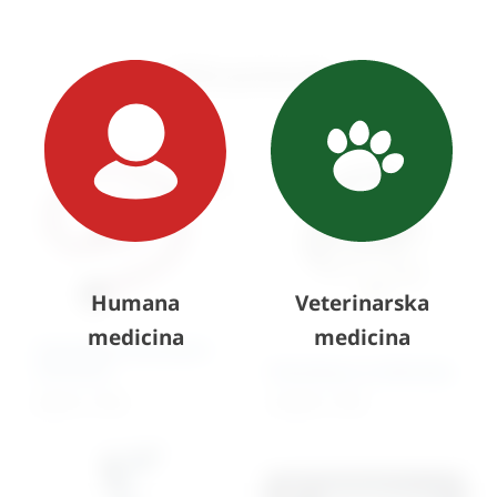
Slični proizvodi
Humana
Veterinarska
medicina
medicina
Stetoskop neonatalni
Germany
Stetoskop za edukaciju
66,53
€
+ PDV
132,28
€
+ PDV