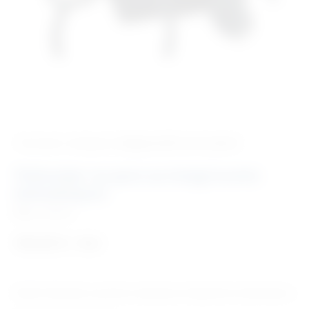
‹ Povratak u kategoriju
Dijagnostički instrumenti
Tlakomjer na pero sa integriranim
stetoskopom
Šifra:
KW003
104,03
€
+ PDV
Klasični tlakomjer za precizno mjerenje sa integriranim stetoskopom.