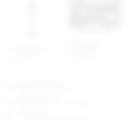
Laringoskop set –
Otoskop Standard
pedijatrijski
173,92
€
+ PDV
221,85
€
+ PDV
Izložbeno-prodajni salon
Razgledajte više tisuća artikala uživo
Posjetite nas na adresi
Karlovačka cesta 4 c (100m od Arene Zagreb)
Radno vrijeme
Ponedjeljak do petak od 8-16h ili po dogovoru