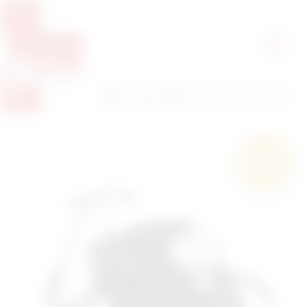
Pretražite proizvode
Pretraga
Besplatna
dostava