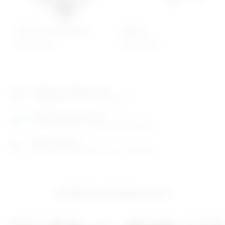
Usnici za spirometar
Airway
0,52
€
+ PDV
4,91
€
+ PDV
Izložbeno-prodajni salon
Razgledajte više tisuća artikala uživo
Posjetite nas na adresi
Karlovačka cesta 4 c (100m od Arene Zagreb)
Radno vrijeme
Ponedjeljak do petak od 8-16h ili po dogovoru
Izložbeno-prodajni salon