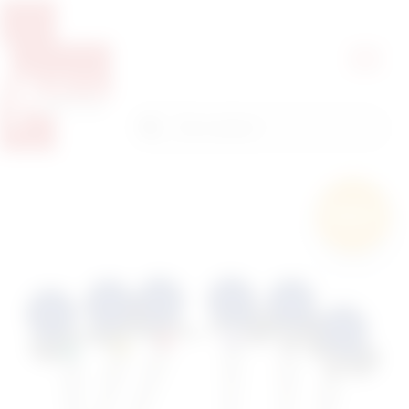
Pretražite proizvode
Pretraga
Besplatna
dostava