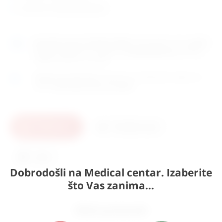
pumpice za Ekg (pedijatrijske)
Naručite
unutar 2h 02min 28sek
i dostavljamo već u
petak
(7.8)
GLS dostavnom službom.
Kontaktirajte nas
za točno
vrijeme dostave na otoke.
Osobno preuzimanje
moguće je uz prethodnu najavu na
adresi
Karlovačka cesta 4c, Zagreb
.
U košaricu
Pošaljite upit
Ispis
Dobrodošli na Medical centar. Izaberite
što Vas zanima...
Slični proizvodi