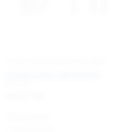
‹ Povratak u kategoriju
Potrošni materijal i dijelovi
Pumpice za Ekg – set 6 komada
Šifra:
PM2007
102,32
€
+ PDV
Tehničke karakteristike:
pumpice za Ekg (odrasli)