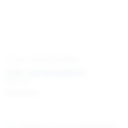
‹ Povratak u kategoriju
Stomatologija
Scaler – parodontološki 2/3
Šifra:
SL1025
Cijena na upit
Naručite
sada
i dostavljamo već u
ponedjeljak (10.8)
GLS