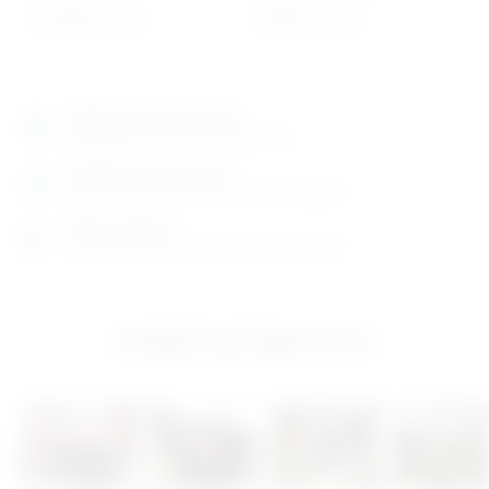
2.243,50
€
+ PDV
690,01
€
+ PDV
Izložbeno-prodajni salon
Razgledajte više tisuća artikala uživo
Posjetite nas na adresi
Karlovačka cesta 4 c (100m od Arene Zagreb)
Radno vrijeme
Ponedjeljak do petak od 8-16h ili po dogovoru
Izložbeno-prodajni salon