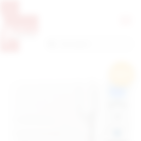
Pretražite proizvode
Pretraga
Besplatna
dostava