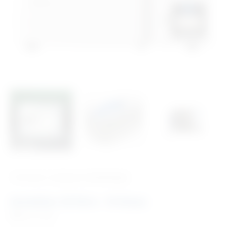
‹ Povratak u kategoriju
Sterilizacija
Autoklav 23 litre – N klasa
Šifra:
ST1202