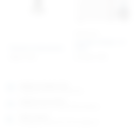
BESTSELLER
Autoklav 18 litara – B
Posuda za instrumente
klasa
48,24
€
+ PDV
4.174,34
€
+ PDV
Izložbeno-prodajni salon
Razgledajte više tisuća artikala uživo
Posjetite nas na adresi
Karlovačka cesta 4 c (100m od Arene Zagreb)
Radno vrijeme
Ponedjeljak do petak od 8-16h ili po dogovoru