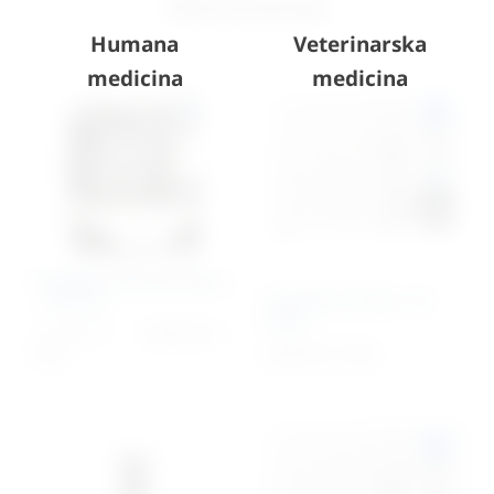
Slični proizvodi
Humana
Veterinarska
medicina
medicina
Autoklav Tiche 60 litara
Autoklav 23 litre – B
– B klasa
klasa
13.520,31
€
10.925,78
€
+
PDV
4.825,47
€
+ PDV