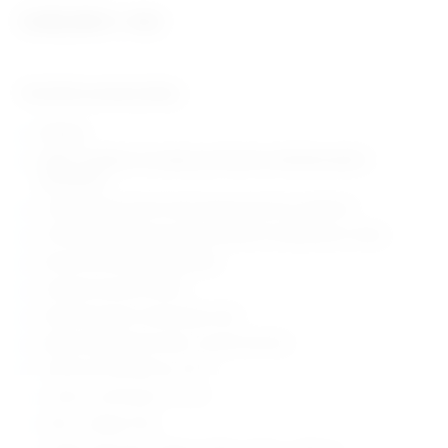
3.452,06
€
+ PDV
Tehničke karakteristike:
N klasa
jedini autoklav na svijetu presvučen antibakterijskim
premazom
za sterilizaciju punih instrumenata koji nisu upakirani
LCD displej sa kontinuiranim prikazom temperature i tlaka
komora od nehrđajućeg čelika
volumen komore 23 litre
dvostruki senzor zatvaranja vrata
prikaz temperature izvan i unutar komore
2 ciklusa sterilizacije na 121°C
2 ciklusa sterilizacije na 134°C
težina uređaja 45 kg