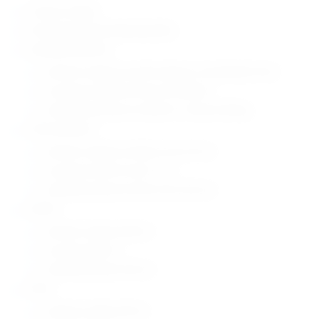
nosivost: 220 kg
konstrukcija od nehrđajućeg čelika
opcija gornje plohe:
sa kliznim valjcima za prihvat ljesova i standardnih tacni
sa utorima za prihvat tacne sa kotačima
za lateralani prihvat sa rolerima / nosivost 200 kg
visina podesiva:
sa kliznim valjcima od 38,5 cm do 215 cm
sa utorima od 35 cm do 211 cm
za lateralni prihvat od 39 cm do 215,5 cm
dužina:
sa kliznim valjcima 206 cm
sa utorima 255 cm
za lateralni prihvat 232 cm
širina:
sa kliznim valjcima 69 cm