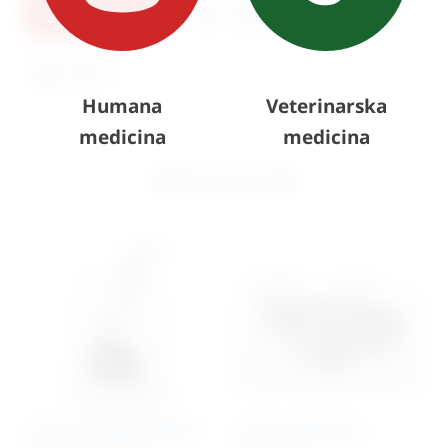
U košaricu
Pošaljite upit
Ispis
Humana
Veterinarska
medicina
medicina
Slični proizvodi
Kolica za prijenos lijesa
Stol za obdukciju
preko stepenica
Standard