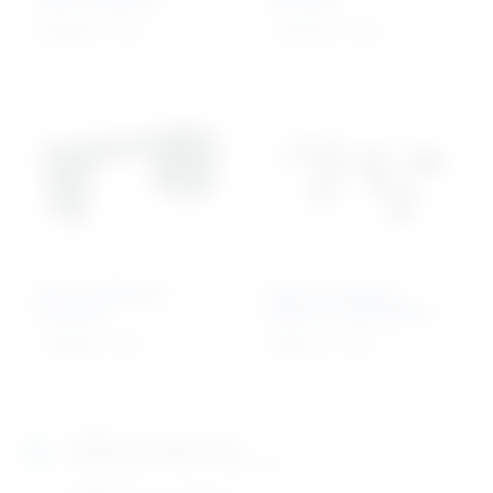
8.509,06
€
+ PDV
12.901,00
€
+ PDV
Stol za obdukciju
Kolica za prijevoz
Economic
lijesova automobilom
7.530,00
€
+ PDV
4.858,72
€
+ PDV
Izložbeno-prodajni salon
Razgledajte više tisuća artikala uživo