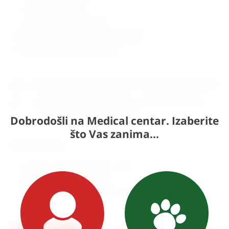
sa utorima 70 cm
za lateralni prihvat 72 cm
4 kotača (2 za upravljanje, sa kočnicama)
zemlja porijekla.: Europska unija
Ako sada naručite, proizvod može biti
dostupan za 30 dana.
Osobno preuzimanje
moguće je uz prethodnu najavu na
adresi
Karlovačka cesta 4c, Zagreb
.
Dobrodošli na Medical centar. Izaberite
što Vas zanima...
Odaberite model:
Sa kliznim valjcima (
9.991,00
€
+ PDV)
Sa utorima (
9.991,00
€
+ PDV)
Za lateralni prihvat (
11.773,00
€
+ PDV)