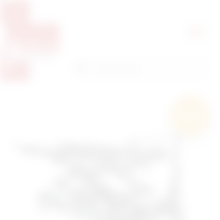
Pretražite proizvode
Pretraga
Besplatna
dostava