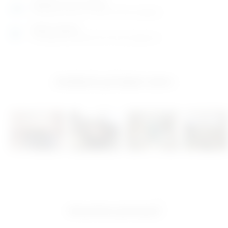
Posjetite nas na adresi
Karlovačka cesta 4 c (100m od Arene Zagreb)
Radno vrijeme
Ponedjeljak do petak od 8-16h ili po dogovoru
Izložbeno-prodajni salon
Ostanimo povezani