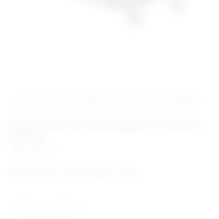
‹ Povratak u kategoriju
Oprema za mrtvačnice - patologija
Hidraulički lift za pokojnike / nosivost
220 kg
Šifra:
OM1855
9.991,00
€
11.773,00
€
–
+ PDV
Tehničke karakteristike: