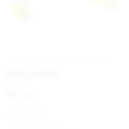
‹ Povratak u kategoriju
Fizikalna terapija i rehabilitacija
Razboj – za bazen
Šifra:
MS4510
Cijena na upit
Tehničke karakteristike:
izrada od nehrđajućeg čelika