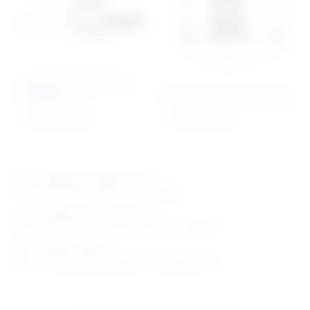
Kaliper/profesionalni
digitalni
Kotač za vježbe ramena
1.421,20
€
+ PDV
1.201,02
€
+ PDV
Izložbeno-prodajni salon
Razgledajte više tisuća artikala uživo
Posjetite nas na adresi
Karlovačka cesta 4 c (100m od Arene Zagreb)
Radno vrijeme
Ponedjeljak do petak od 8-16h ili po dogovoru