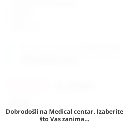
stabilna baza na vakumskim kapicama
visina 90 cm
duljina 2 m
sjedalica – opcija
Ako sada naručite, proizvod može biti
dostupan za 30 dana.
Osobno preuzimanje
moguće je uz prethodnu najavu na
adresi
Karlovačka cesta 4c, Zagreb
.
U košaricu
Pošaljite upit
Ispis
Dobrodošli na Medical centar. Izaberite
što Vas zanima...