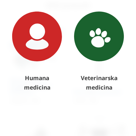
Slični proizvodi
Humana
Veterinarska
Stol za fizikalnu
terapiju – trodijelni
medicina
medicina
(električni)
Neurološki čekić Buck
2.669,24
€
+ PDV
31,04
€
+ PDV