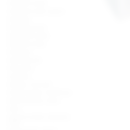
Ultrazvučni uređaji
Ultrazvučne sonde i oprema
Radiologija
Radiološka oprema
Dijagnostički uređaji
Medicinski uređaji
Sterilizacija
Operacijska sala
Hitna pomoć
Laboratorij
Hladnjaci i zamrzivači
Fizikalna terapija i rehabilitacija
Medicinski stolovi i stolice
Kolica
Oprema za starije i nepokretne
osobe