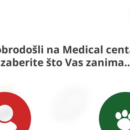
brodošli na Medical cent
Slični proizvod
Izaberite što Vas zanima..