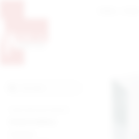
Početna
O nam
Pretražite proizvode
Pretraga
Tražite veterinarsku medicinu?
Humana medicina
Endoskopija