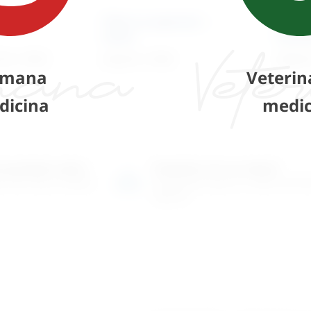
epljivi
Filter za aspirator –
Indika
stolni
steril
73
€
+ PDV
23,52
€
+ PDV
43,63
mana
Veterin
dicina
medic
o-prodajni salon
Posjetite nas na adresi
 više tisuća artikala
Karlovačka cesta 4 c (100m od Ar
Zagreb)