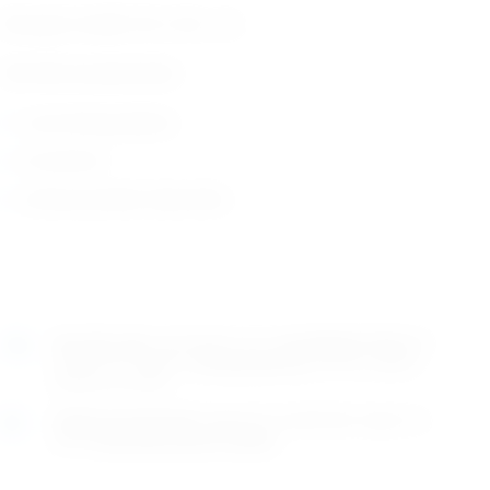
Dostupni modeli: XS, S, M, L, XL
Tehničke karakteristike:
iz prirodnog lateksa
ne sterilne
zemlja porijekla: Njemačka
Naručite
sada
i dostavljamo već u
ponedjeljak (10.8)
GLS
dostavnom službom.
Kontaktirajte nas
za točno vrijeme
dostave na otoke.
Osobno preuzimanje
moguće je uz prethodnu najavu na
adresi
Karlovačka cesta 4c, Zagreb
.