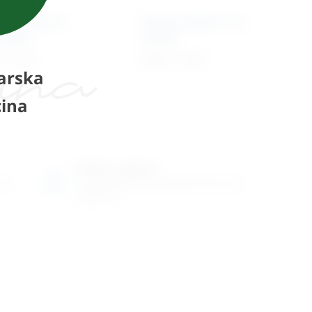
tor trake za
Portex kateter – za
izaciju
mačke
€
+ PDV
9,99
€
+ PDV
arska
ina
Radno vrijeme
ene
Ponedjeljak do petak od 8-16h ili po
dogovoru