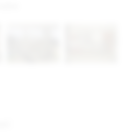
 salon
ani