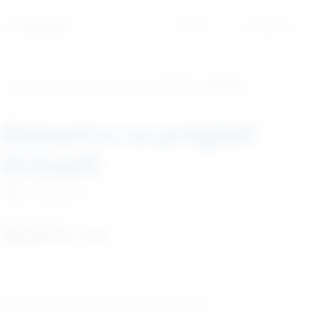
01/6525-965
Profil
Košarica
‹ Povratak u kategoriju
Vet. potrošni materijal
Rukavice za pregled
Eicksoft
Šifra:
EM050304
22,27
€
+ PDV
Jednokratne rukavice za pregled iz lateksa.