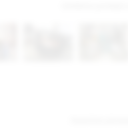
Izložbeno-prodajni
Ostanimo povez