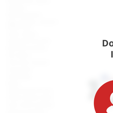
Bolnički kreveti i oprema
Namještaj
Medicinska oprema
Vage, visinomjeri i analizatori
tjelesne mase
Lampe i reflektori
Do
Dijagnostički instrumenti
Medicinski instrumenti
Pile i bušilice
Torbe, koferi, ampulariji
Inox proizvodi
Stomatologija
Beauty
Zaštitna oprema od virusa
Potrošni materijal i dijelovi
Lutke i modeli za edukaciju
Oprema za mrtvačnice -