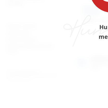
patologija
Zavoji samolj
elastični
30,58
€
–
36,
Hu
Plaćanje i dostava
Uvjeti prodaje
me
Pravila privatnosti
Povrati za kupnju preko web
shopa
Izložben
Razgledajte
uživo
© 2026. MEDICAL CENTAR D.O.O.
PROMED - PROFESIONALNI MEDICINSKI PROIZVODI
ZA OSOBNU UPOTREBU