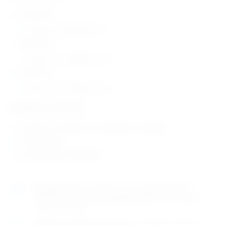
EM050755
širina: 6 cm, duljina: 2,7 m
EM050756
širina: 10 cm, duljina: 2,7 m
EM050757
širina: 15 cm, duljina: 2,7 m
Tehničke karakteristike:
prozračan i temperaturno balansirajući materijal
100% poliester
zemlja porijekla: Njemačka
Naručite
sada
i dostavljamo već u
utorak (11.8)
GLS
dostavnom službom.
Kontaktirajte nas
za točno vrijeme
dostave na otoke.
Osobno preuzimanje
moguće je uz prethodnu najavu na