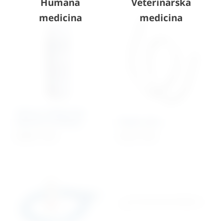
Humana
Veterinarska
medicina
medicina
Sprej za održavanje
aparata za šišanje
Redon dren
26,89
€
+ PDV
2,34
€
+ PDV