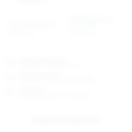
Urinarni kateter za
Set za ispiranje želuca
kuje – čelik
99,10
€
+ PDV
18,74
€
+ PDV
Izložbeno-prodajni salon
Razgledajte više tisuća artikala uživo
Posjetite nas na adresi
Karlovačka cesta 4 c (100m od Arene Zagreb)
Radno vrijeme
Ponedjeljak do petak od 8-16h ili po dogovoru
Izložbeno-prodajni salon