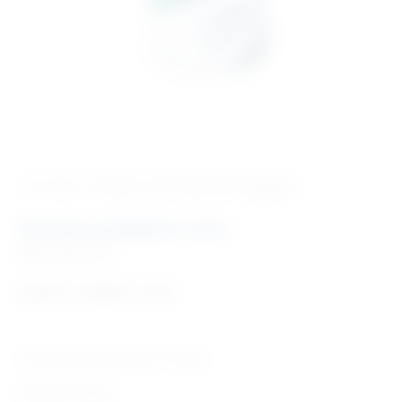
‹ Povratak u kategoriju
Vet. potrošni materijal
Zavojna podložna vata
Šifra:
EM050755
5,23
€
6,00
€
–
+ PDV
Za podlaganje ispod gipsa ili udlage.
Dostupni modeli: