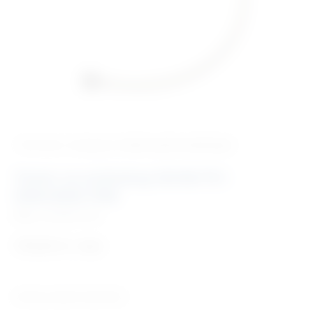
‹ Povratak u kategoriju
Veterinarski endoskopi
Tester za endoskop 50/60/70 i
50M/60M/70M
Šifra:
EM30601005
173,01
€
+ PDV
Zemlja porijekla: Njemačka