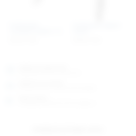
Endoskopska
Endoskopska aligator
nazubljena kliješta 1×2
kliješta
616,73
€
+ PDV
587,36
€
+ PDV
Izložbeno-prodajni salon
Razgledajte više tisuća artikala uživo
Posjetite nas na adresi
Karlovačka cesta 4 c (100m od Arene Zagreb)
Radno vrijeme
Ponedjeljak do petak od 8-16h ili po dogovoru
Izložbeno-prodajni salon