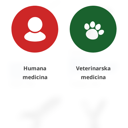
AKCIJSKA CIJENA
LED USB –
Endoskopski
Videoendoskop za male
Humana
Veterinarska
instrument za
životinje EickView PRO
izvlačenje
L
medicina
medicina
510,25
€
+ PDV
17.694,63
€
+ PDV