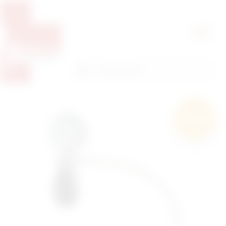
Pretražite proizvode
Pretraga
Besplatna
dostava