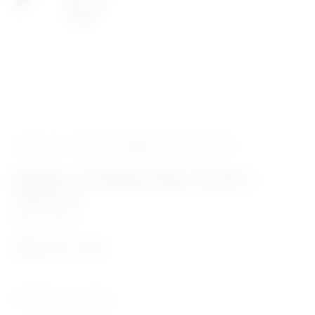
‹ Povratak u kategoriju
Medicinski instrumenti
Kliješta za biopsiju Baby Tischler –
Titanium
Šifra:
MG060
498,57
€
+ PDV
Tehničke karakteristike: