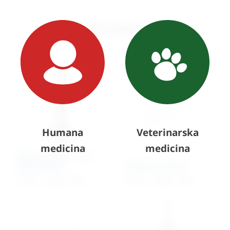
Slični proizvodi
Humana
Veterinarska
medicina
medicina
Škare kirurške ravne,
šiljato/šiljate
Magillova kliješta
27,18
€
–
39,64
€
+ PDV
50,10
€
–
52,32
€
+ PDV