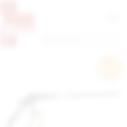
Pretražite proizvode
Pretraga
Besplatna
dostava