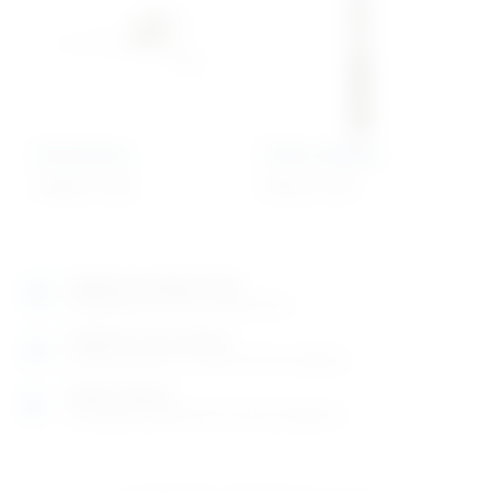
Goniometar
Drška skalpela
149,50
€
+ PDV
20,43
€
+ PDV
Izložbeno-prodajni salon
Razgledajte više tisuća artikala uživo
Posjetite nas na adresi
Karlovačka cesta 4 c (100m od Arene Zagreb)
Radno vrijeme
Ponedjeljak do petak od 8-16h ili po dogovoru