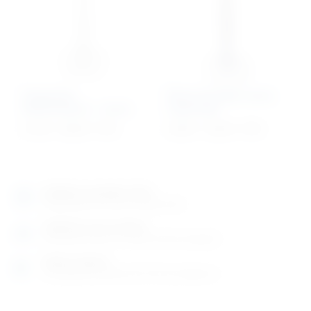
Preparirke
Škare kirurške ravne,
Metzenbaum – ravne
tupo/tupe
31,18
€
–
68,69
€
+ PDV
24,59
€
–
33,04
€
+ PDV
Izložbeno-prodajni salon
Razgledajte više tisuća artikala uživo
Posjetite nas na adresi
Karlovačka cesta 4 c (100m od Arene Zagreb)
Radno vrijeme
Ponedjeljak do petak od 8-16h ili po dogovoru