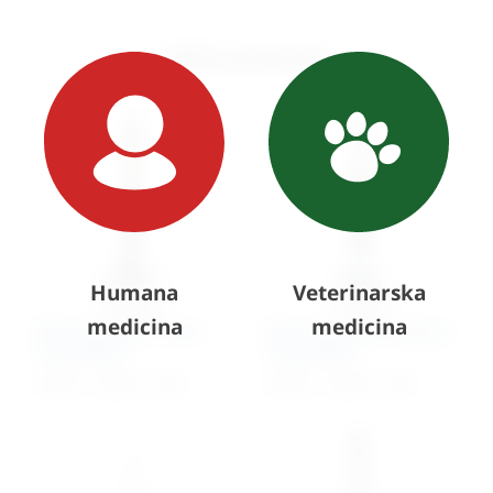
Slični proizvodi
Humana
Veterinarska
medicina
medicina
Škare kirurške ravne,
Škare kirurške savijene,
tupo/šiljate
tupo/šiljate
24,59
€
–
33,04
€
+ PDV
24,59
€
–
33,04
€
+ PDV