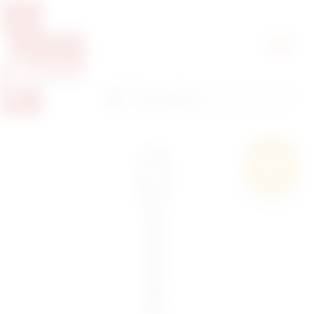
Pretražite proizvode
Pretraga
Besplatna
dostava