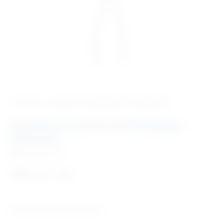
‹ Povratak u kategoriju
Veterinarski instrumenti
Hvatalica za pomoć kod štenjenja –
Niemand
Šifra:
EM811728
148,12
€
+ PDV
Dizajnirane za kuje sa distocijom.