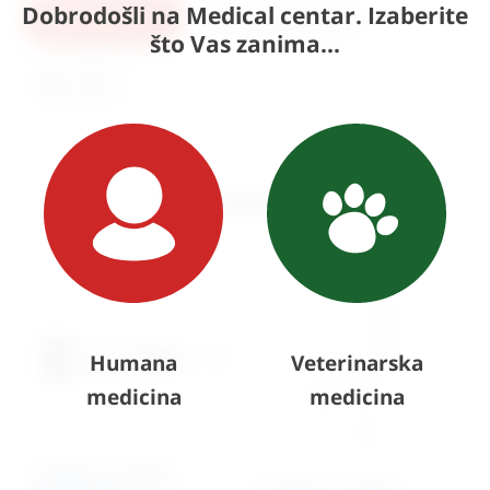
Dobrodošli na Medical centar. Izaberite
U košaricu
Pošaljite upit
što Vas zanima...
Ispis
Slični proizvodi
Humana
Veterinarska
medicina
medicina
Glazbena viljuška