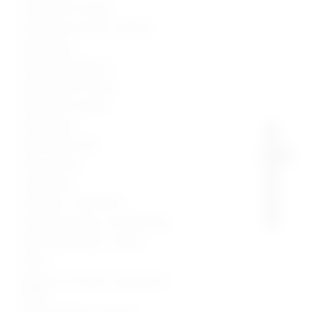
Ultrazvučni uređaji
Ultrazvučne sonde i oprema
Radiologija
Radiološka oprema
Dijagnostički uređaji
Medicinski uređaji
Sterilizacija
Operacijska sala
Hitna pomoć
Laboratorij
Hladnjaci i zamrzivači
Fizikalna terapija i rehabilitacija
Medicinski stolovi i stolice
Kolica
Oprema za starije i nepokretne
osobe