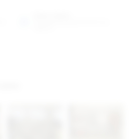
Radno vrijeme
ene
Ponedjeljak do petak od 8-16h ili po
dogovoru
 salon