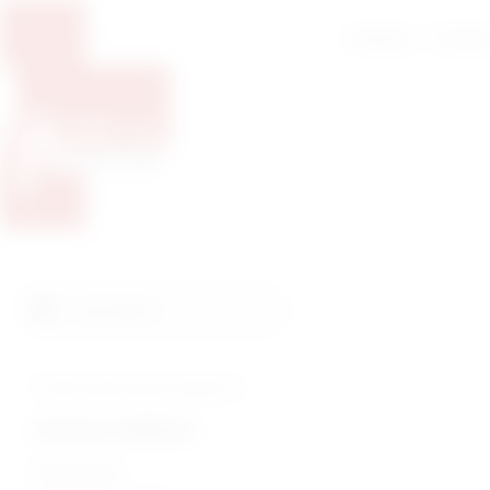
Početna
O nam
Pretražite proizvode
Pretraga
Tražite veterinarsku medicinu?
Humana medicina
Endoskopija