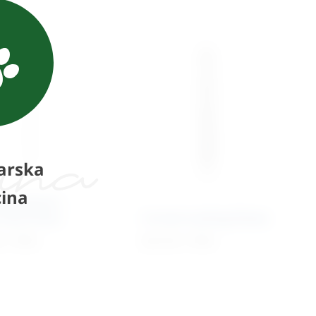
arska
ina
ner pinovi –
kraj Trocar
2.4 mm Locking Plates
€
+ PDV
64,10 €
+ PDV