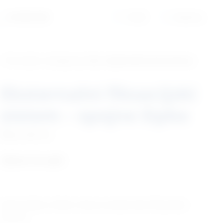
01/6525-965
Profil
Košarica
‹ Povratak u kategoriju
Vet. implantati/osteosinteza
Eksternalni fiksacijski
sistem – spojne šipke
Šifra:
EM0132
Cijena na upit
Spojne šipke iz čelika i titana za eksternalne fiksacijske
sisteme.