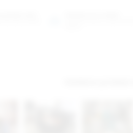
o-prodajni salon
Posjetite nas na adresi
 više tisuća artikala
Karlovačka cesta 4 c (100m od Ar
Zagreb)
Izložbeno-prodajni