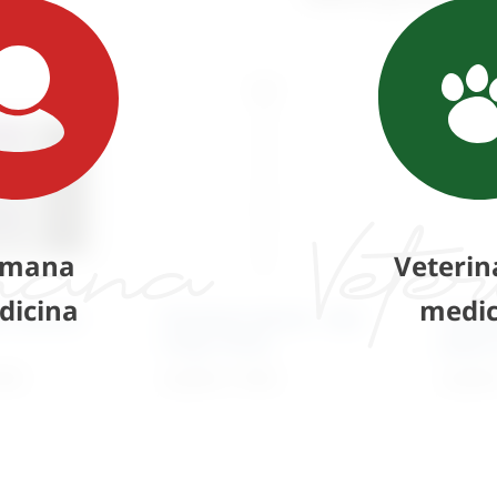
mana
Veterin
dicina
medic
d „Starter
Kirschner pinovi – oba
Kirsch
kraja Trocar
jedan 
PDV
22,90
€
+ PDV
22,90