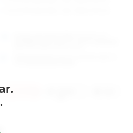
6,3 mm ESF spojna šipka – titan ; duljine: 250 mm
Naručite
unutar 6h 01min 30sek
i dostavljamo već u
ponedjeljak (10.8)
GLS dostavnom službom.
Kontaktirajte
nas
za točno vrijeme dostave na otoke.
Osobno preuzimanje
moguće je uz prethodnu najavu na
adresi
Karlovačka cesta 4c, Zagreb
.
ar.
U
Pošaljite
Ispis
košaricu
upit
.
i