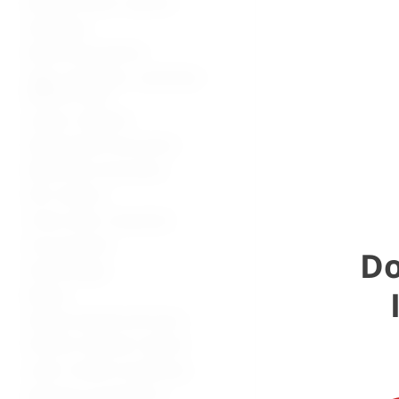
Bolnički kreveti i oprema
Namještaj
Medicinska oprema
Vage, visinomjeri i analizatori
tjelesne mase
Lampe i reflektori
Dijagnostički instrumenti
Medicinski instrumenti
Pile i bušilice
Torbe, koferi, ampulariji
Inox proizvodi
Do
Stomatologija
Beauty
Zaštitna oprema od virusa
Potrošni materijal i dijelovi
Lutke i modeli za edukaciju
Oprema za mrtvačnice -