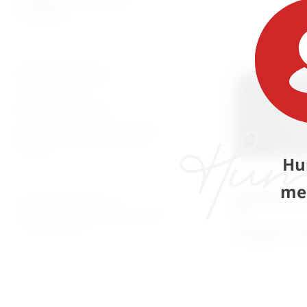
patologija
Plaćanje i dostava
Uvjeti prodaje
Pravila privatnosti
Povrati za kupnju preko web
shopa
Hu
me
Set TTA Rapi
© 2026. MEDICAL CENTAR D.O.O.
IV“
PROMED - PROFESIONALNI MEDICINSKI PROIZVODI
ZA OSOBNU UPOTREBU
3.878,60
€
+ 