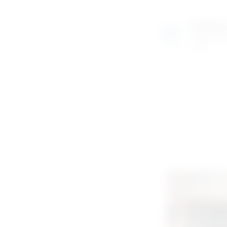
Izložben
Razgledajte
uživo