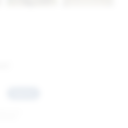
ani
Prijavite se
esečno ćete
ponudama.