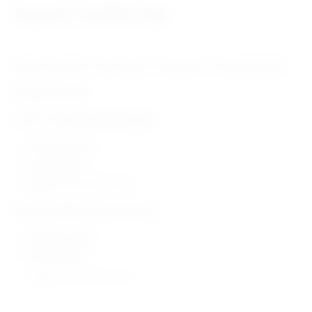
137,52
€
141,80
€
–
+ PDV
Mogu se koristiti sa i bez rukava za instrument i univerzalne drške.
Dostupni modeli:
304745 –
Bušilica za artroskopiju
Rotirajuća drška
Autoklavibilna
Duljina: 65 mm, Ø: 1.8 mm
304746 –
Bušilica za artroskopiju
Rotirajuća drška
Autoklavibilna
Duljina: 65 mm,
Ø: 2.2 mm