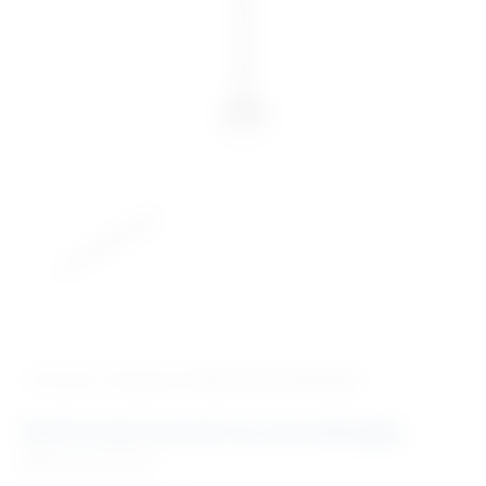
‹ Povratak u kategoriju
Veterinarski endoskopi
Ručni instrumenti za artroskopiju
Šifra:
EM30475501