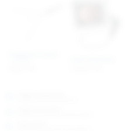
Endoskopske hvatalice
– 3 kraka
Videoendoskop 60M
589,00
€
+ PDV
12.420,52
€
+ PDV
Izložbeno-prodajni salon
Razgledajte više tisuća artikala uživo
Posjetite nas na adresi
Karlovačka cesta 4 c (100m od Arene Zagreb)
Radno vrijeme
Ponedjeljak do petak od 8-16h ili po dogovoru