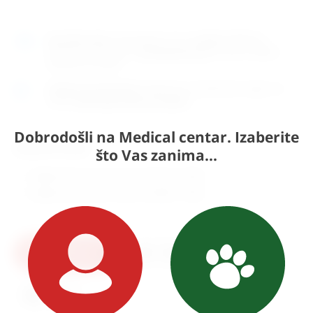
Naručite
sada
i dostavljamo već u
srijedu (12.8)
GLS
dostavnom službom.
Kontaktirajte nas
za točno vrijeme
dostave na otoke.
Osobno preuzimanje
moguće je uz prethodnu najavu na
adresi
Karlovačka cesta 4c, Zagreb
.
Dobrodošli na Medical centar. Izaberite
Odaberite model:
što Vas zanima...
Duljina 65 mm, Ø: 1.8 mm (
137,52
€
+ PDV)
Duljina 65 mm, Ø: 2.2 mm (
141,80
€
+ PDV)
U košaricu
Pošaljite upit
Ispis