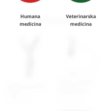
Humana
Veterinarska
Slični proizvodi
medicina
medicina
Tester za endoskop
Endoskopska aligator
50/60/70 i
kliješta
50M/60M/70M
587,36
€
+ PDV
173,01
€
+ PDV