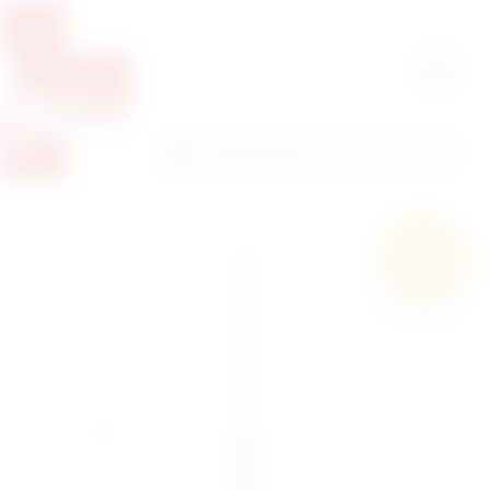
Pretražite proizvode
Pretraga
Besplatna
dostava