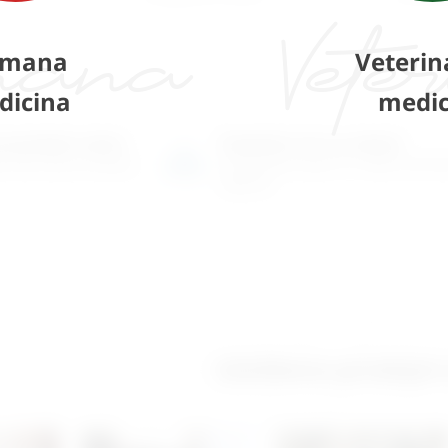
mana
Veterin
dicina
medic
o-prodajni salon
Posjetite nas na adresi
 više tisuća artikala
Karlovačka cesta 4 c (100m od Ar
Zagreb)
Izložbeno-prodajni