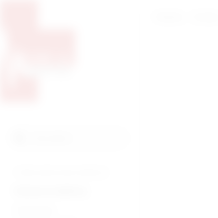
Početna
O nam
Pretražite proizvode
Pretraga
Tražite veterinarsku medicinu?
Humana medicina
Endoskopija