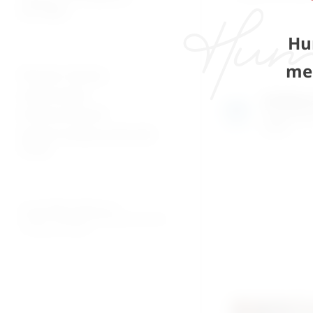
patologija
Hu
me
Plaćanje i dostava
Uvjeti prodaje
Izložben
Pravila privatnosti
Razgledajte
uživo
Povrati za kupnju preko web
shopa
© 2026. MEDICAL CENTAR D.O.O.
PROMED - PROFESIONALNI MEDICINSKI PROIZVODI
ZA OSOBNU UPOTREBU