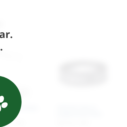
i
ar.
.
cijski mikroskop
Asferična lupa za
meyer
pregled konja VOLK
9,77
€
+ PDV
507,33
€
+ PDV