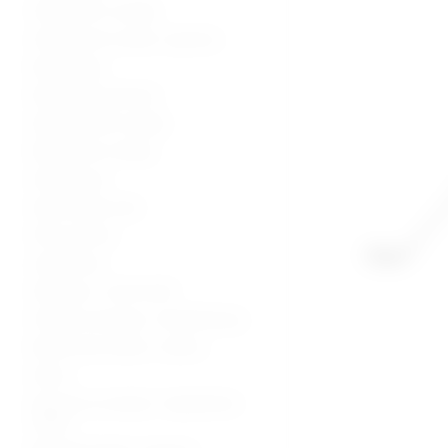
Ultrazvučni uređaji
Ultrazvučne sonde i oprema
Radiologija
Radiološka oprema
Dijagnostički uređaji
Medicinski uređaji
Sterilizacija
Operacijska sala
Hitna pomoć
Laboratorij
Hladnjaci i zamrzivači
Fizikalna terapija i rehabilitacija
Medicinski stolovi i stolice
Kolica
Oprema za starije i nepokretne
osobe