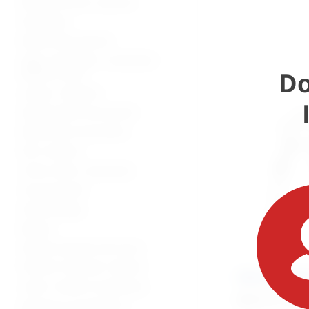
Bolnički kreveti i oprema
Namještaj
Medicinska oprema
Vage, visinomjeri i analizatori
Do
tjelesne mase
Lampe i reflektori
Dijagnostički instrumenti
Medicinski instrumenti
Pile i bušilice
Torbe, koferi, ampulariji
Inox proizvodi
Stomatologija
Beauty
Zaštitna oprema od virusa
Potrošni materijal i dijelovi
Očni Retrakt
Lutke i modeli za edukaciju
80,51
€
+ PDV
Oprema za mrtvačnice -