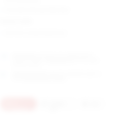
45° na ravnoj dršci
Proizvođač: Eickemeyer (Njemačka)
Dostupni modeli:
EM170331 Corneal Scraper Kuhnt
Naručite
sada
i dostavljamo već u
utorak (11.8)
GLS
dostavnom službom.
Kontaktirajte nas
za točno vrijeme
dostave na otoke.
Osobno preuzimanje
moguće je uz prethodnu najavu na
adresi
Karlovačka cesta 4c, Zagreb
.
U
Pošaljite
Ispis
košaricu
upit