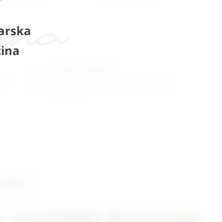
arska
ina
Radno vrijeme
ene
Ponedjeljak do petak od 8-16h ili po
dogovoru
 salon