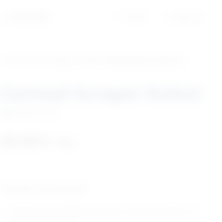
01/6525-965
Profil
Košarica
‹ Povratak u kategoriju
Vet. oftalmološka oprema
Corneal Scraper Kuhnt
Šifra:
EM170331
35,49
€
+ PDV
Tehničke karakteristike:
Dizajnirano sa delikatnim oštrim vrhom pod kutem od