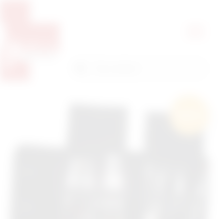
Pretražite proizvode
Pretraga
Besplatna
dostava