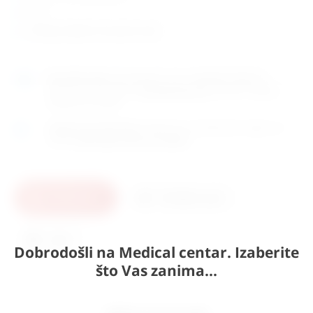
etui
zemlja porijekla: Europska Unija
Naručite
sada
i dostavljamo već u
utorak (11.8)
GLS
dostavnom službom.
Kontaktirajte nas
za točno vrijeme
dostave na otoke.
Osobno preuzimanje
moguće je uz prethodnu najavu na
adresi
Karlovačka cesta 4c, Zagreb
.
U košaricu
Pošaljite upit
Ispis
Dobrodošli na Medical centar. Izaberite
što Vas zanima...