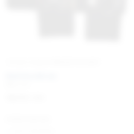
‹ Povratak u kategoriju
Medicinski instrumenti
Mali kirurški set
Šifra:
I1134
168,70
€
+ PDV
Tehničke karakteristike:
set od 11 instrumenata