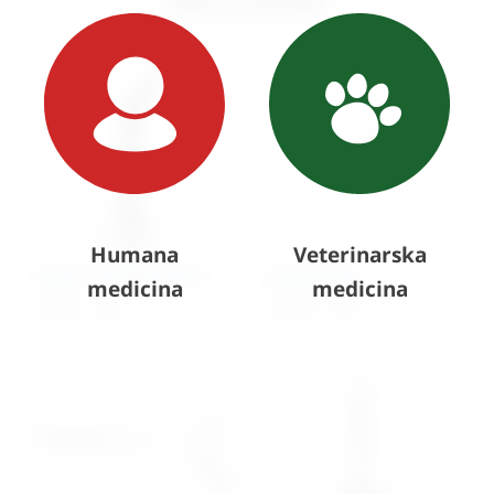
Slični proizvodi
Humana
Veterinarska
Škare za zavoje Lister
Goniometar
medicina
medicina
29,96
€
+ PDV
149,50
€
+ PDV