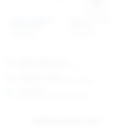
Kliješta za biopsiju po
Škare za konce po
Thomas-Gayloru
Spenceru
114,00
€
+ PDV
35,19
€
+ PDV
Izložbeno-prodajni salon
Razgledajte više tisuća artikala uživo
Posjetite nas na adresi
Karlovačka cesta 4 c (100m od Arene Zagreb)
Radno vrijeme
Ponedjeljak do petak od 8-16h ili po dogovoru
Izložbeno-prodajni salon