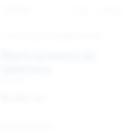
01/6525-965
Profil
Košarica
‹ Povratak u kategoriju
Medicinski instrumenti
Škare za konce po
Spenceru
Šifra:
I2001
35,19
€
+ PDV
Tehničke karakteristike: