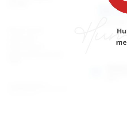
patologija
Kliješta za r
noktiju na 
50,70
€
+ PDV
Hu
Plaćanje i dostava
Uvjeti prodaje
me
Pravila privatnosti
Povrati za kupnju preko web
shopa
Izložben
Razgledajte
uživo
© 2026. MEDICAL CENTAR D.O.O.
PROMED - PROFESIONALNI MEDICINSKI PROIZVODI
ZA OSOBNU UPOTREBU