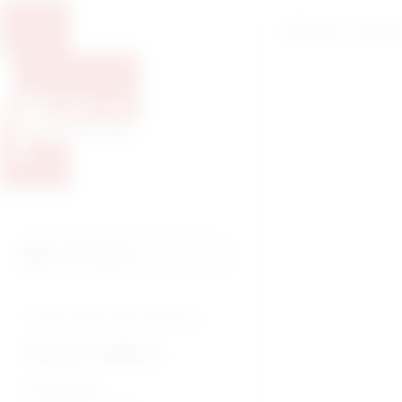
Početna
O nam
Pretražite proizvode
Pretraga
Tražite veterinarsku medicinu?
Humana medicina
Endoskopija