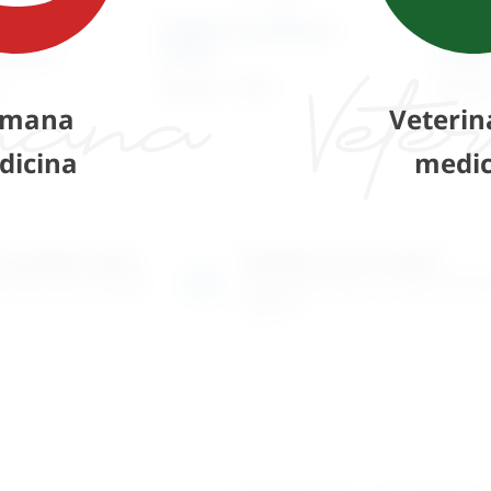
ezanje
Kliješta za polipe po
nogama
Kellyu
Magill
80,20
€
+ PDV
50,10
mana
Veterin
dicina
medic
o-prodajni salon
Posjetite nas na adresi
 više tisuća artikala
Karlovačka cesta 4 c (100m od Ar
Zagreb)