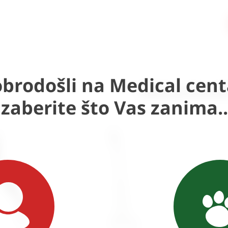
brodošli na Medical cent
Slični proizvod
Izaberite što Vas zanima..