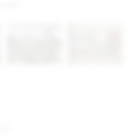
 salon
ani