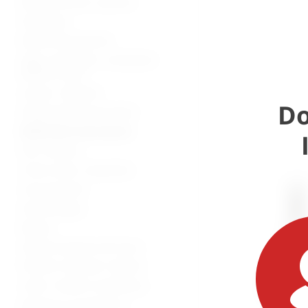
Bolnički kreveti i oprema
Namještaj
Medicinska oprema
Vage, visinomjeri i analizatori
tjelesne mase
Lampe i reflektori
Do
Dijagnostički instrumenti
Medicinski instrumenti
Pile i bušilice
Torbe, koferi, ampulariji
Inox proizvodi
Stomatologija
Beauty
Zaštitna oprema od virusa
Potrošni materijal i dijelovi
Lutke i modeli za edukaciju
Oprema za mrtvačnice -