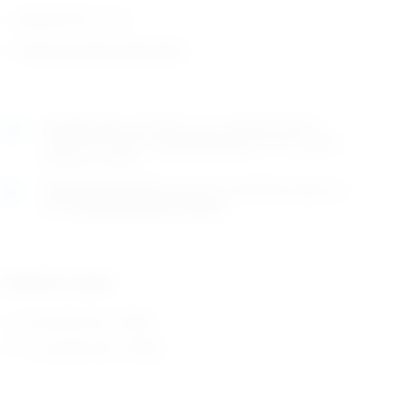
duljina 9 ili 11 cm
zemlja porijekla: Njemačka
Naručite
sada
i dostavljamo već u
utorak (11.8)
GLS
dostavnom službom.
Kontaktirajte nas
za točno vrijeme
dostave na otoke.
Osobno preuzimanje
moguće je uz prethodnu najavu na
adresi
Karlovačka cesta 4c, Zagreb
.
Odaberite model:
9 cm (
35,19
€
+ PDV)
11 cm (
35,19
€
+ PDV)