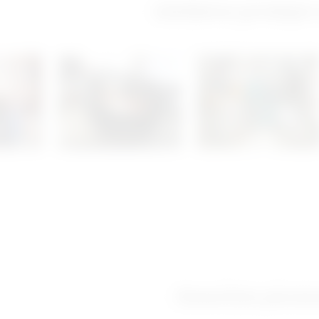
Izložbeno-prodajni
Ostanimo povez