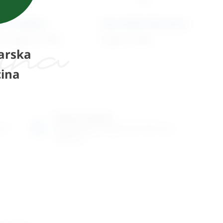
ova kliješta
Neurološki čekić Buck
€
–
52,32
€
+ PDV
31,04
€
+ PDV
arska
ina
Radno vrijeme
ene
Ponedjeljak do petak od 8-16h ili po
dogovoru