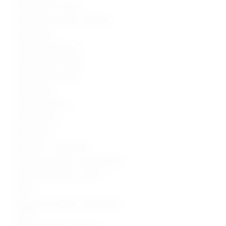
Ultrazvučni uređaji
Ultrazvučne sonde i oprema
Radiologija
Radiološka oprema
Dijagnostički uređaji
Medicinski uređaji
Sterilizacija
Operacijska sala
Hitna pomoć
Laboratorij
Hladnjaci i zamrzivači
Fizikalna terapija i rehabilitacija
Medicinski stolovi i stolice
Kolica
Oprema za starije i nepokretne
osobe