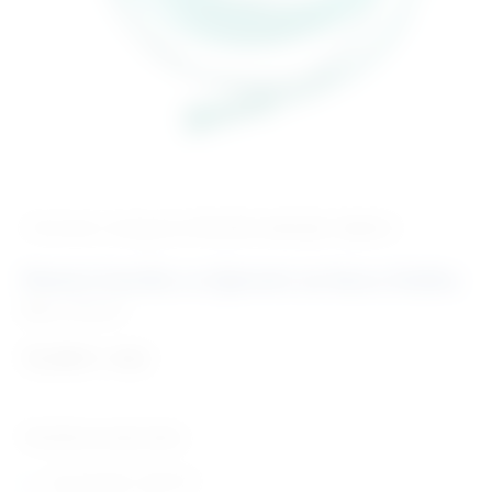
‹ Povratak u kategoriju
Potrošni materijal i dijelovi
Nosna kanila s crijevom za bocu kisika
Šifra:
PM2020
13,38
€
+ PDV
Tehničke karakteristike:
nosna kanila s crijevom