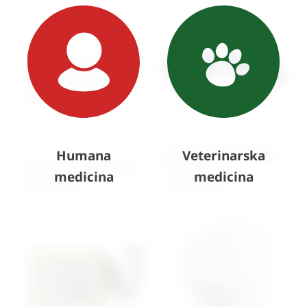
Pumpice za Ekg – set 6
Humana
Veterinarska
Spekulum jednokratni
komada
medicina
medicina
102,00
€
+ PDV
102,32
€
+ PDV