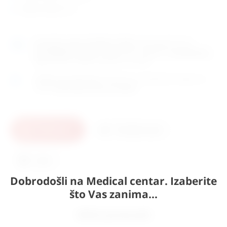
duljina crijeva 2 m
Naručite
unutar 3h 04min 18sek
i dostavljamo već u
ponedjeljak (10.8)
GLS dostavnom službom.
Kontaktirajte
nas
za točno vrijeme dostave na otoke.
Osobno preuzimanje
moguće je uz prethodnu najavu na
adresi
Karlovačka cesta 4c, Zagreb
.
U košaricu
Pošaljite upit
Ispis
Dobrodošli na Medical centar. Izaberite
što Vas zanima...
Slični proizvodi