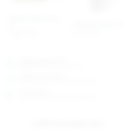
Baterija za Ekg Cardio
M
Higijenske trake za wc
264,58
€
+ PDV
49,13
€
+ PDV
Izložbeno-prodajni salon
Razgledajte više tisuća artikala uživo
Posjetite nas na adresi
Karlovačka cesta 4 c (100m od Arene Zagreb)
Radno vrijeme
Ponedjeljak do petak od 8-16h ili po dogovoru
Izložbeno-prodajni salon