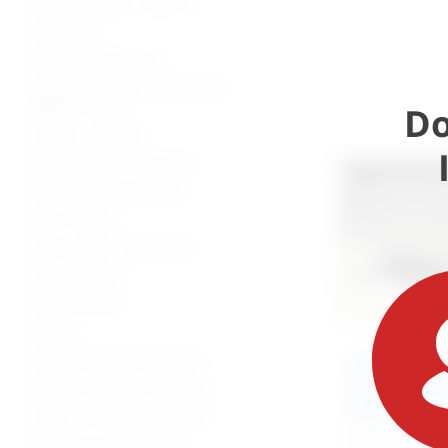
Bolnički kreveti i oprema
Namještaj
Medicinska oprema
Vage, visinomjeri i analizatori
tjelesne mase
Do
Lampe i reflektori
Dijagnostički instrumenti
Medicinski instrumenti
Pile i bušilice
Torbe, koferi, ampulariji
Inox proizvodi
Stomatologija
Beauty
Zaštitna oprema od virusa
Višenamjensk
dentalne tre
Potrošni materijal i dijelovi
njegu pasa 
Lutke i modeli za edukaciju
2.171,11
€
+ 
Oprema za mrtvačnice -