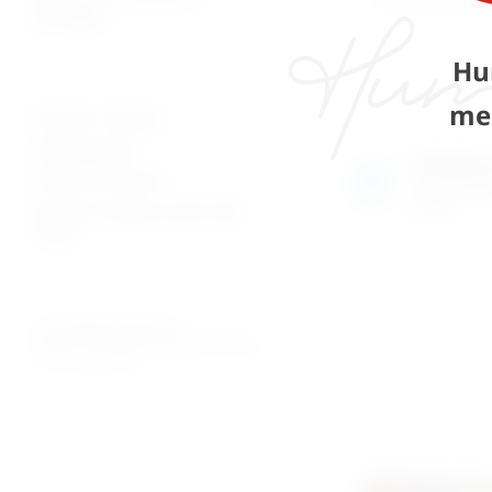
patologija
Hu
me
Plaćanje i dostava
Uvjeti prodaje
Izložben
Pravila privatnosti
Razgledajte
uživo
Povrati za kupnju preko web
shopa
© 2026. MEDICAL CENTAR D.O.O.
PROMED - PROFESIONALNI MEDICINSKI PROIZVODI
ZA OSOBNU UPOTREBU