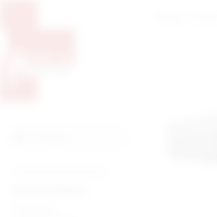
Početna
O nam
Pretražite proizvode
Pretraga
Tražite veterinarsku medicinu?
Humana medicina
Endoskopija