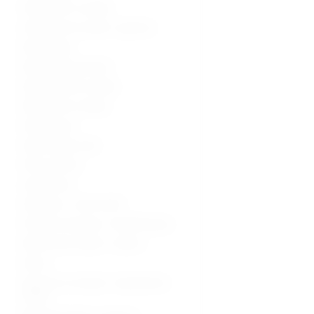
Ultrazvučni uređaji
Ultrazvučne sonde i oprema
Radiologija
Radiološka oprema
Dijagnostički uređaji
Medicinski uređaji
Sterilizacija
Operacijska sala
Hitna pomoć
Laboratorij
Hladnjaci i zamrzivači
Fizikalna terapija i rehabilitacija
Medicinski stolovi i stolice
Kolica
Oprema za starije i nepokretne
osobe