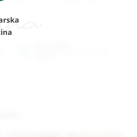
arska
ina
Radno vrijeme
ene
Ponedjeljak do petak od 8-16h ili po
dogovoru
 salon