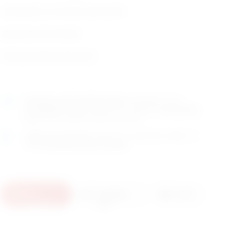
namijenjeni za montažu ispod stola.
pakiranje (10 komada)
Zemlja porijekla: Njemačka
Naručite
unutar 5h 30min 45sek
i dostavljamo već u
ponedjeljak (10.8)
GLS dostavnom službom.
Kontaktirajte
nas
za točno vrijeme dostave na otoke.
Osobno preuzimanje
moguće je uz prethodnu najavu na
adresi
Karlovačka cesta 4c, Zagreb
.
U
Pošaljite
Ispis
košaricu
upit