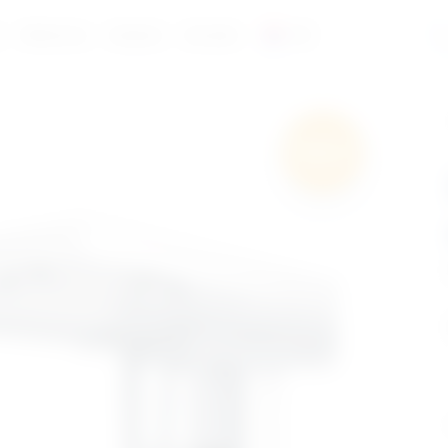
a
Reference
Katalozi
Kontakt
HR
Besplatna
dostava