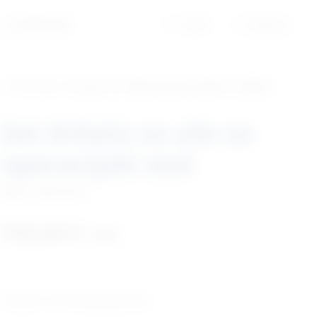
01/6525-965
Profil
Košarica
‹ Povratak u kategoriju
Veterinarski stolovi i stolice
Set držača za uže za
operacijski stol
Šifra:
EM602005
134,44
€
+ PDV
Izrađeni od nehrđajućeg čelika.