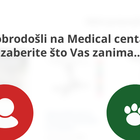
Slični proizvod
brodošli na Medical cent
Izaberite što Vas zanima..
i stol za
Operacijski stol za
V – op
tmane i
životinje- hidraulički
životi
– Moon
sa X bazom
sa X 
PDV
3.131,37
€
+ PDV
3.885