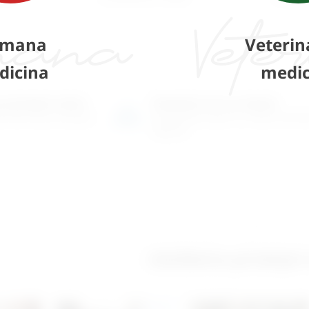
mana
Veterin
dicina
medic
o-prodajni salon
Posjetite nas na adresi
 više tisuća artikala
Karlovačka cesta 4 c (100m od Ar
Zagreb)
Izložbeno-prodajni