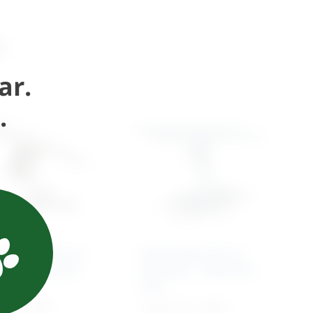
i
ar.
.
eracijski stol za
Operacijski stol za
nje – električni
životinje – električni
bazom
Elite
,65
€
+ PDV
3.072,71
€
+ PDV