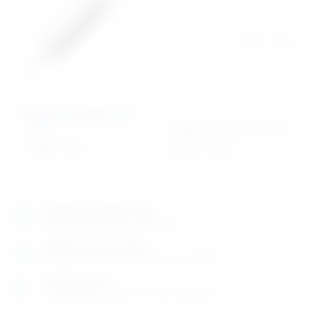
Šprica za ispiranje uha
– inox
Omča za hvatanje psa
119,99
€
+ PDV
401,02
€
+ PDV
Izložbeno-prodajni salon
Razgledajte više tisuća artikala uživo
Posjetite nas na adresi
Karlovačka cesta 4 c (100m od Arene Zagreb)
Radno vrijeme
Ponedjeljak do petak od 8-16h ili po dogovoru