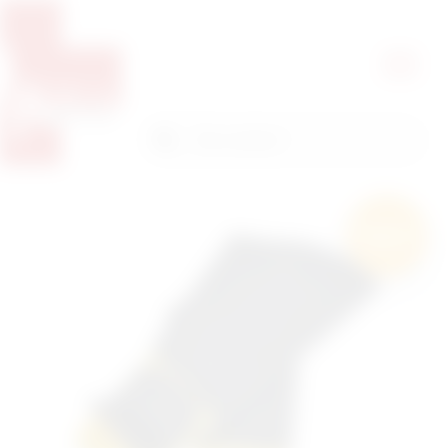
Pretražite proizvode
Pretraga
Besplatna
dostava