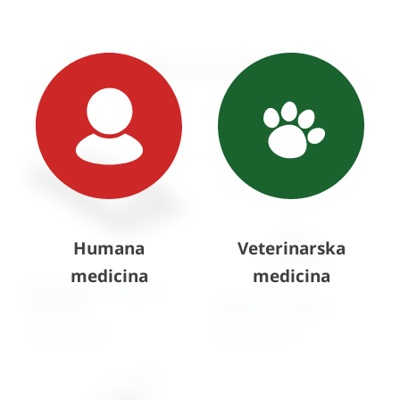
Slični proizvodi
Humana
Veterinarska
medicina
medicina
Pozicioner za manje
životinje
Stalak za infuziju
254,13
€
+ PDV
125,50
€
+ PDV