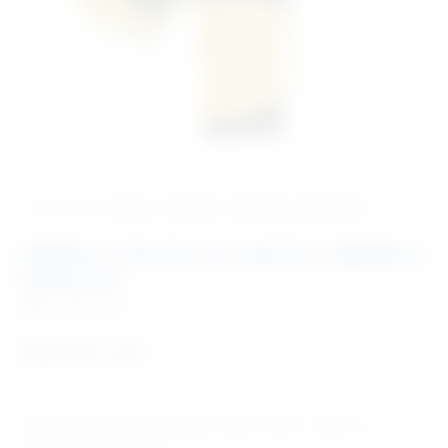
‹ Povratak u kategoriju
Kavezi i oprema za stacionar
Zaštitne rukavice za veterinu obložene
kevlarom
Šifra:
EM201501
248,14
€
+ PDV
Kratki opis: Ove rukavice pružaju odličnu zaštitu. Udobne, za
svakodnevno korištenje.