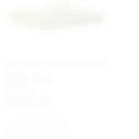
‹ Povratak u kategoriju
Vet. modeli za edukaciju
Model – mrav
Šifra:
VM1026
1.205,18
€
+ PDV
model mrava, uvećan 30 puta
na postolju sa zelenom bazom