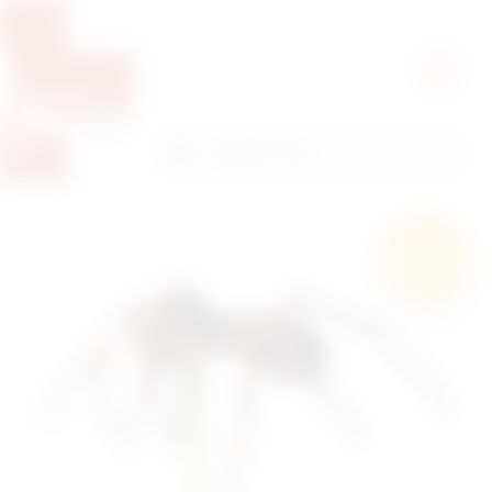
Pretražite proizvode
Pretraga
Besplatna
dostava