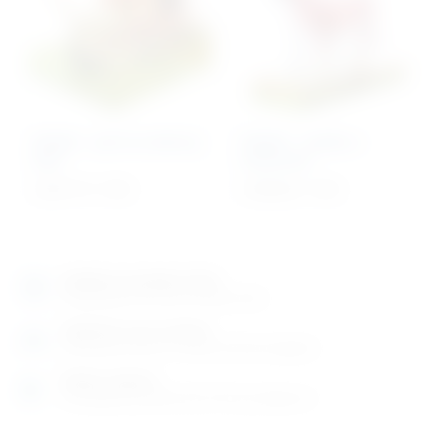
Model – puž na zelenoj
Model – mačka s
bazi
kosturom
4.607,77
€
+ PDV
6.998,00
€
+ PDV
Izložbeno-prodajni salon
Razgledajte više tisuća artikala uživo
Posjetite nas na adresi
Karlovačka cesta 4 c (100m od Arene Zagreb)
Radno vrijeme
Ponedjeljak do petak od 8-16h ili po dogovoru