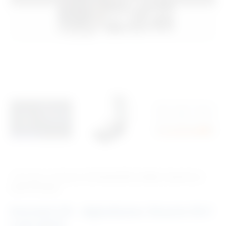
‹ Povratak u kategoriju
Stomatološki uređaji i oprema za
male životinje
Dentalni CR – digitalizator Divario CR-F
s pet ploča