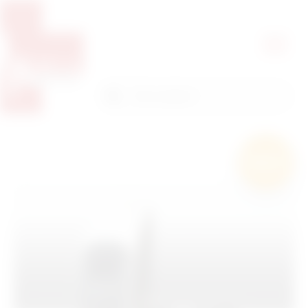
Pretražite proizvode
Pretraga
Besplatna
dostava