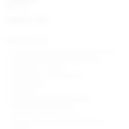
Šifra:
VR369
8.236,97
€
+ PDV
Tehničke karakteristike:
u cijenu je uključen najbolji stomatološki software na tržištu
veličina piksela 35um ili 64um (rezolucija do 8 lp/mm)
vrijeme čitanja 4.1~7.2 sekundi
prijenos podataka: 16-bitni, 65000 tonova
stolna konfiguracija
kutija za ploče
povezivanje putem USB priključka na računalo
dicomPACS DX-R akvizicijski software
dimenzije 265x120x318mm, masa 4,7 kg
četiri ploče veličine 2 (31x41mm), jedna ploča veličine 4c
(58x54mm)