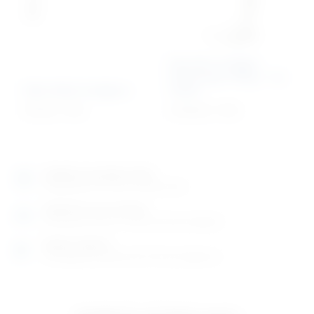
Dentalni rendgen
Eickemeyer HiRay – na
Zidni držač rendgena
stalku
757,92
€
+ PDV
4.578,42
€
+ PDV
Izložbeno-prodajni salon
Razgledajte više tisuća artikala uživo
Posjetite nas na adresi
Karlovačka cesta 4 c (100m od Arene Zagreb)
Radno vrijeme
Ponedjeljak do petak od 8-16h ili po dogovoru