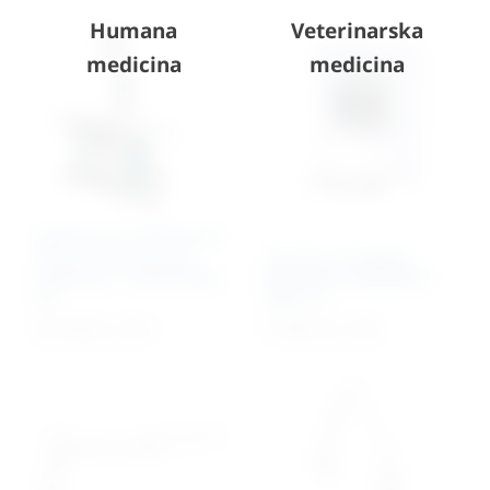
Humana
Veterinarska
medicina
medicina
Stacionarni veterinarski
RTG sa touch screen
Stanica za pregled
zaslonom – Eickemeyer
digitalnih radioloških
HF
slika 21”
30.724,20
€
+ PDV
11.855,72
€
+ PDV