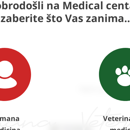
brodošli na Medical cent
Izaberite što Vas zanima..
Slični proizvod
mana
Veterin
dicina
medic