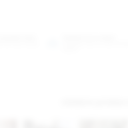
o-prodajni salon
Posjetite nas na adresi
 više tisuća artikala
Karlovačka cesta 4 c (100m od Ar
Zagreb)
Izložbeno-prodajni