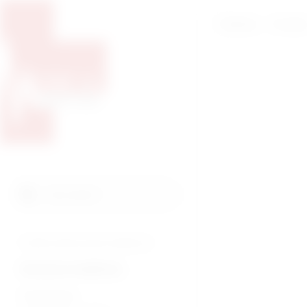
Početna
O nam
Pretražite proizvode
Pretraga
Tražite veterinarsku medicinu?
Humana medicina
Endoskopija