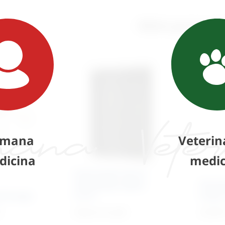
Slični proizvod
mana
Veterin
dicina
medic
Instrument set za
uklanjanje vijaka
Kirsch
 Forceps
S.O.S.
kraja 
Cijena na upit
22,90