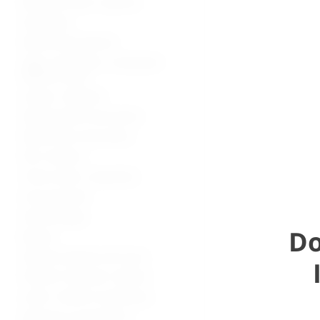
Bolnički kreveti i oprema
Namještaj
Medicinska oprema
Vage, visinomjeri i analizatori
tjelesne mase
Lampe i reflektori
Dijagnostički instrumenti
Medicinski instrumenti
Pile i bušilice
Torbe, koferi, ampulariji
Inox proizvodi
Stomatologija
Do
Beauty
Zaštitna oprema od virusa
Potrošni materijal i dijelovi
Lutke i modeli za edukaciju
Oprema za mrtvačnice -