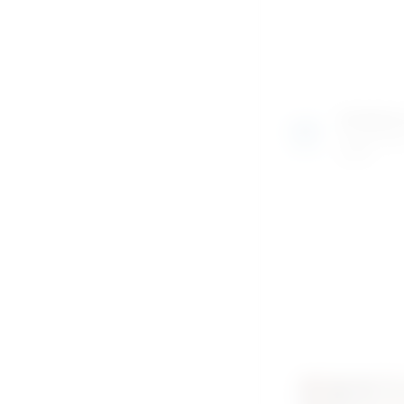
Izložben
Razgledajte
uživo