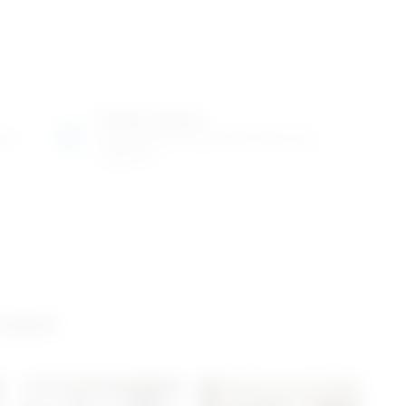
Radno vrijeme
ene
Ponedjeljak do petak od 8-16h ili po
dogovoru
 salon