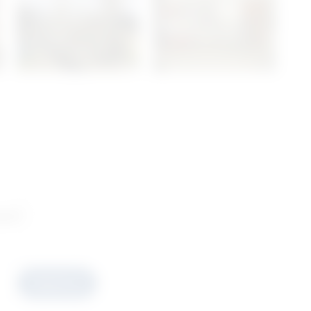
ani
Prijavite se