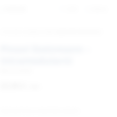
01/6525-965
Profil
Košarica
‹ Povratak u kategoriju
Vet. implantati/osteosinteza
Pinovi Steinmann –
intramedularni
Šifra:
EM180808
22,90
€
+ PDV
Kratki opis: Pinovi za veterinarsku upotrebu