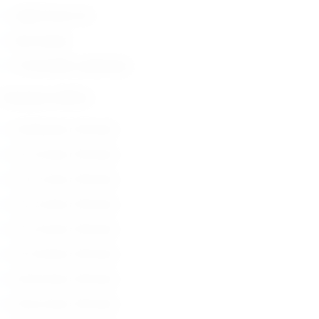
dupli trocar vrh
bez navoja
10 komada u pakiranju
Dostupne veličine:
D=0,8 mm, 310 mm
D=1,0 mm, 310 mm
D=1,2 mm, 310 mm
D=1,4 mm, 310 mm
D=1,6 mm, 310 mm
D=1,8 mm, 310 mm
D=2,0 mm, 310 mm
D=2,2 mm, 310 mm