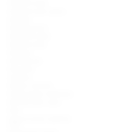
Ultrazvučni uređaji
Ultrazvučne sonde i oprema
Radiologija
Radiološka oprema
Dijagnostički uređaji
Medicinski uređaji
Sterilizacija
Operacijska sala
Hitna pomoć
Laboratorij
Hladnjaci i zamrzivači
Fizikalna terapija i rehabilitacija
Medicinski stolovi i stolice
Kolica
Oprema za starije i nepokretne
osobe