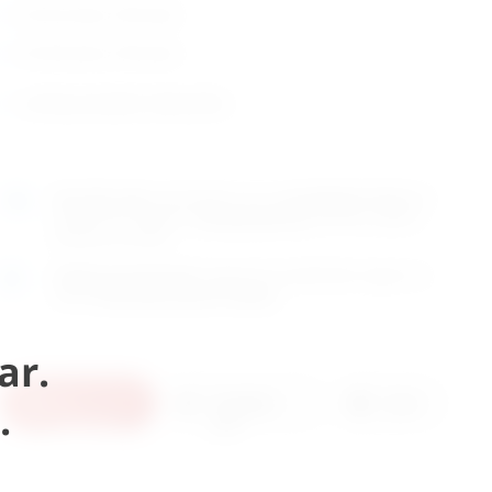
D=2,5 mm, 310 mm
D=3,0 mm, 310 mm
zemlja porijekla: Njemačka
Naručite
sada
i dostavljamo već u
ponedjeljak (10.8)
GLS
dostavnom službom.
Kontaktirajte nas
za točno vrijeme
dostave na otoke.
Osobno preuzimanje
moguće je uz prethodnu najavu na
adresi
Karlovačka cesta 4c, Zagreb
.
ar.
U
Pošaljite
Ispis
.
košaricu
upit