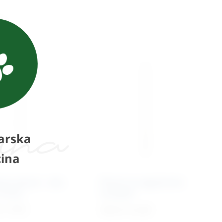
i
arska
ina
ner pinovi – oba
Pinovi sa negativnim
Trocar
navojem
€
+ PDV
Cijena na upit