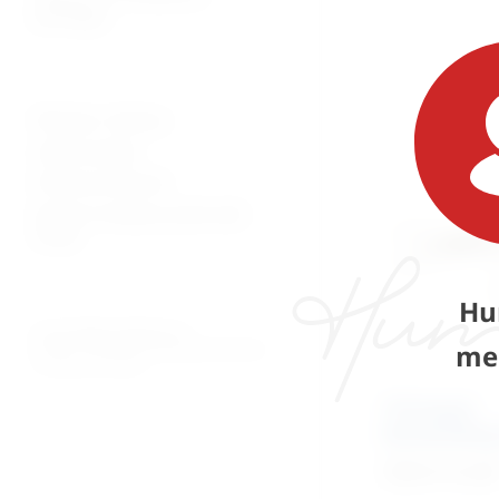
patologija
Plaćanje i dostava
Uvjeti prodaje
Pravila privatnosti
Povrati za kupnju preko web
shopa
Hu
© 2026. MEDICAL CENTAR D.O.O.
me
PROMED - PROFESIONALNI MEDICINSKI PROIZVODI
ZA OSOBNU UPOTREBU
TTA Rapid
Boneholding
Cijena na upit