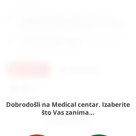
Naručite
unutar 6h 20min 29sek
i dostavljamo već u
ponedjeljak (10.8)
GLS dostavnom službom.
Kontaktirajte
nas
za točno vrijeme dostave na otoke.
Osobno preuzimanje
moguće je uz prethodnu najavu na
adresi
Karlovačka cesta 4c, Zagreb
.
U košaricu
Pošaljite upit
Ispis
Dobrodošli na Medical centar. Izaberite
što Vas zanima...
Slični proizvodi