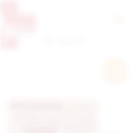
Pretražite proizvode
Pretraga
Besplatna
dostava