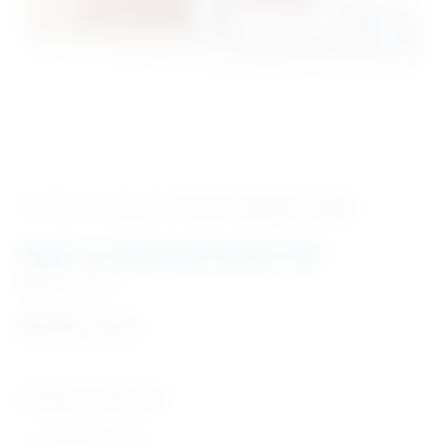
‹ Povratak u kategoriju
Potrošni materijal i dijelovi
Papir za ultrazvuk Durico HG
Šifra:
PM2040
87,55
€
+ PDV
Tehničke karakteristike:
5 rola u pakiranju