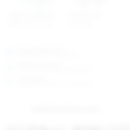
Rukavi za sterilizaciju
Crijevo za kisik
85,68
€
–
190,47
€
+ PDV
8,77
€
+ PDV
Izložbeno-prodajni salon
Razgledajte više tisuća artikala uživo
Posjetite nas na adresi
Karlovačka cesta 4 c (100m od Arene Zagreb)
Radno vrijeme
Ponedjeljak do petak od 8-16h ili po dogovoru
Izložbeno-prodajni salon