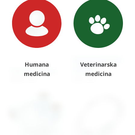
Rektoskop/Proktoskop
Humana
Veterinarska
za jednokratnu
Pacijent kabel za ekg
upotrebu
medicina
medicina
265,49
€
+ PDV
3,23
€
+ PDV