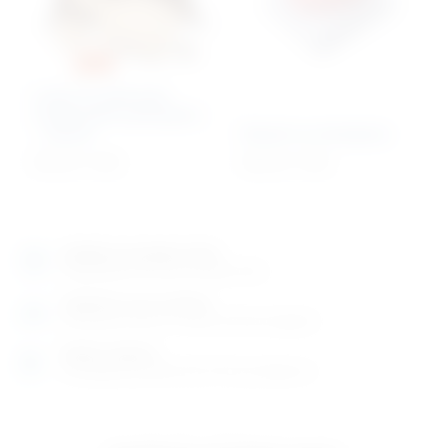
Lutka za edukaciju
medicinskih postupaka
– odrasli
Mozak sa arterijama
591,07
€
+ PDV
354,15
€
+ PDV
Izložbeno-prodajni salon
Razgledajte više tisuća artikala uživo
Posjetite nas na adresi
Karlovačka cesta 4 c (100m od Arene Zagreb)
Radno vrijeme
Ponedjeljak do petak od 8-16h ili po dogovoru