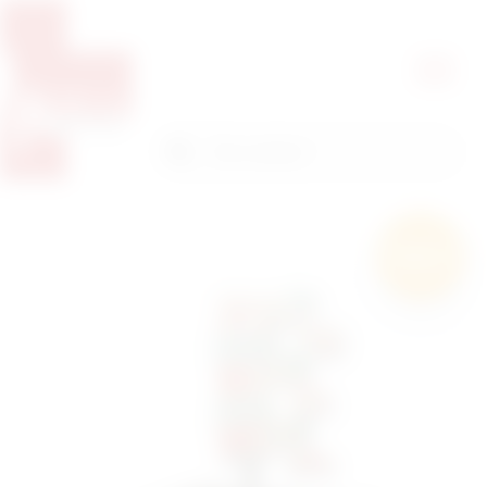
Pretražite proizvode
Pretraga
Besplatna
dostava