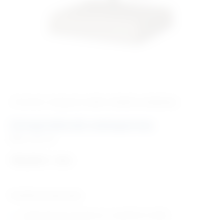
‹ Povratak u kategoriju
Lutke i modeli za edukaciju
Uznapredovala osteoporoza
Šifra:
LM2139
192,06
€
+ PDV
Tehničke karakteristike:
model prikazuje osteoporozu u naprednom stadiju