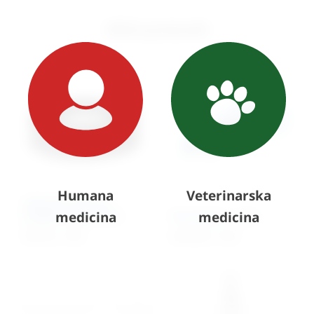
Slični proizvodi
Humana
Veterinarska
Asferična lupa za
medicina
medicina
pregled konja VOLK
Tonometar – Avia
507,33
€
+ PDV
4.047,28
€
+ PDV