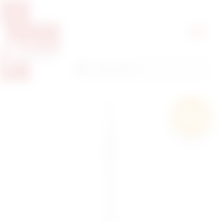
Pretražite proizvode
Pretraga
Besplatna
dostava