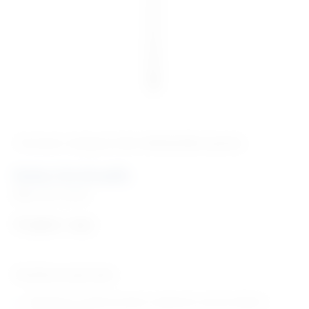
‹ Povratak u kategoriju
Vet. oftalmološka oprema
Kuka Iris Graefe
Šifra:
EM170440
71,60
€
+ PDV
Tehničke karakteristike:
Dizajnirano sa oštrom kukom i poliranom ravnom drškom