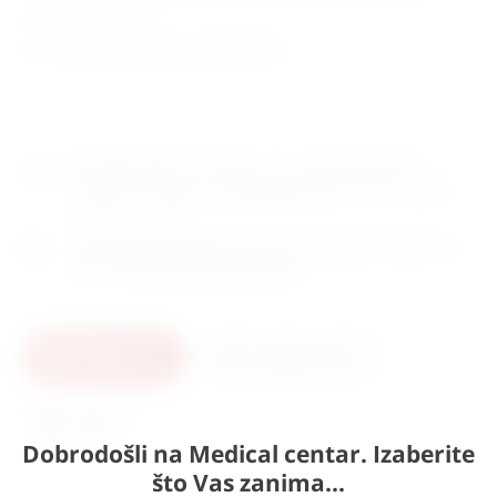
Iris Hook Graefe
Proizvođač: Eickemeyer (Njemačka)
Naručite
sada
i dostavljamo već u
utorak (11.8)
GLS
dostavnom službom.
Kontaktirajte nas
za točno vrijeme
dostave na otoke.
Osobno preuzimanje
moguće je uz prethodnu najavu na
adresi
Karlovačka cesta 4c, Zagreb
.
U košaricu
Pošaljite upit
Ispis
Dobrodošli na Medical centar. Izaberite
što Vas zanima...