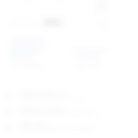
Veterinarski set
instrumenata za
oftalmologiju –
Očni Speculum
Advanced
Castroviejo
1.151,01
€
+ PDV
193,29
€
+ PDV
Izložbeno-prodajni salon
Razgledajte više tisuća artikala uživo
Posjetite nas na adresi
Karlovačka cesta 4 c (100m od Arene Zagreb)
Radno vrijeme
Ponedjeljak do petak od 8-16h ili po dogovoru