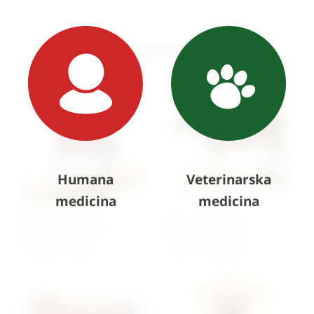
Slični proizvodi
Humana
Veterinarska
medicina
medicina
Model – mačka
Model – krava
5.251,17
€
+ PDV
10.220,66
€
+ PDV