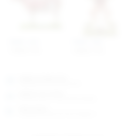
Model – ovca
Model – žaba
7.996,00
€
+ PDV
4.860,82
€
+ PDV
Izložbeno-prodajni salon
Razgledajte više tisuća artikala uživo
Posjetite nas na adresi
Karlovačka cesta 4 c (100m od Arene Zagreb)
Radno vrijeme
Ponedjeljak do petak od 8-16h ili po dogovoru