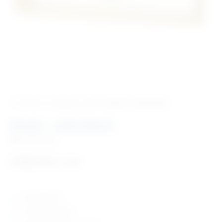
‹ Povratak u kategoriju
Vet. modeli za edukaciju
Model – veliki šišmiš
Šifra:
VM1090
2.983,29
€
+ PDV
model šišmiša
u prirodnoj veličini