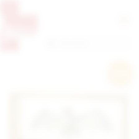
Pretražite proizvode
Pretraga
Besplatna
dostava