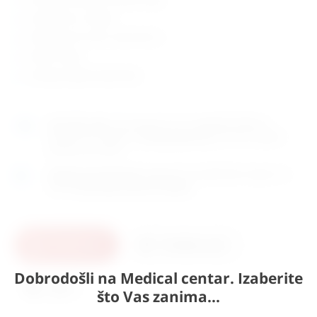
rastavlja se u 3 dijela
dimenzije: 22 x 66 x visina 44 cm
težina: 4.3kg
zemlja porijekla: Njemačka
Naručite
sada
i dostavljamo već u
utorak (11.8)
GLS
dostavnom službom.
Kontaktirajte nas
za točno vrijeme
dostave na otoke.
Osobno preuzimanje
moguće je uz prethodnu najavu na
adresi
Karlovačka cesta 4c, Zagreb
.
U košaricu
Pošaljite upit
Dobrodošli na Medical centar. Izaberite
Ispis
što Vas zanima...