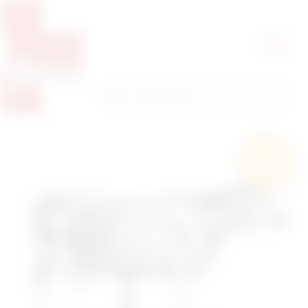
Pretražite proizvode
Pretraga
Besplatna
dostava