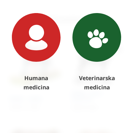
Slični proizvodi
Humana
Veterinarska
medicina
medicina
Model – konj s
Model – mačka
kosturom
5.251,17
€
+ PDV
Cijena na upit