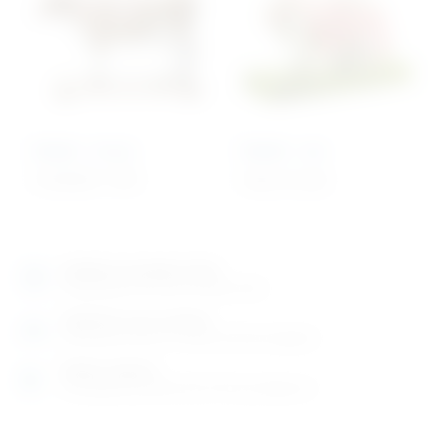
Model – krava
Model – zec
10.220,66
€
+ PDV
Cijena na upit
Izložbeno-prodajni salon
Razgledajte više tisuća artikala uživo
Posjetite nas na adresi
Karlovačka cesta 4 c (100m od Arene Zagreb)
Radno vrijeme
Ponedjeljak do petak od 8-16h ili po dogovoru