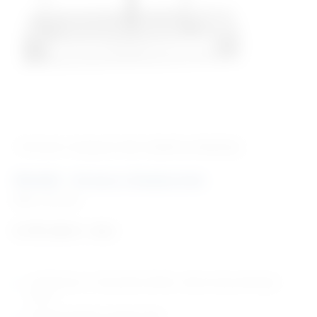
‹ Povratak u kategoriju
Vet. modeli za edukaciju
Model – krava s kosturom
Šifra:
VM1006
5.757,00
€
+ PDV
model krave u 1/4 prirodne veličine, desna strana prikazuje
kostur
odvojiva prednja i stražnja noga