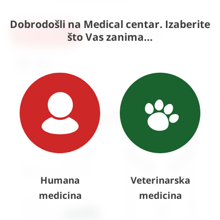
Dobrodošli na Medical centar. Izaberite
U košaricu
Pošaljite upit
što Vas zanima...
Ispis
Slični proizvodi
Humana
Veterinarska
medicina
medicina