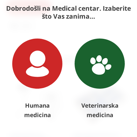
Dobrodošli na Medical centar. Izaberite
U košaricu
Pošaljite upit
što Vas zanima...
Ispis
Slični proizvodi
Humana
Veterinarska
medicina
medicina
Instrumenti za
Set instrumenata za