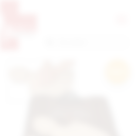
Pretražite proizvode
Pretraga
Besplatna
dostava