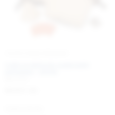
‹ Povratak u kategoriju
Hitna pomoć
Lutka za edukaciju medicinskih
postupaka – odrasli
Šifra:
HP1405
591,07
€
+ PDV
Tehničke karakteristike: