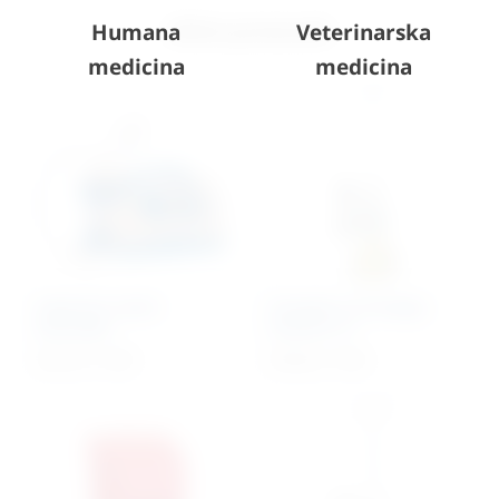
Slični proizvodi
Humana
Veterinarska
medicina
medicina
Aspirator stolni
Komplet za terapiju
baterijski
kisikom 5 l
631,01
€
+ PDV
918,63
€
+ PDV