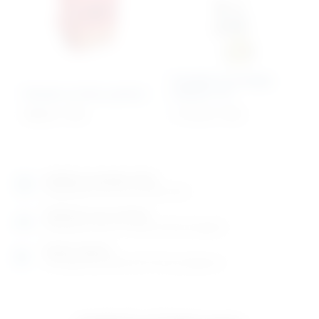
Komplet za terapiju
Ruksak za hitnu pomoć
kisikom 10 l
338,02
€
+ PDV
1.174,14
€
+ PDV
Izložbeno-prodajni salon
Razgledajte više tisuća artikala uživo
Posjetite nas na adresi
Karlovačka cesta 4 c (100m od Arene Zagreb)
Radno vrijeme
Ponedjeljak do petak od 8-16h ili po dogovoru