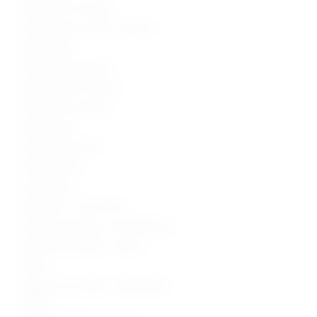
Ultrazvučni uređaji
Ultrazvučne sonde i oprema
Radiologija
Radiološka oprema
Dijagnostički uređaji
Medicinski uređaji
Sterilizacija
Operacijska sala
Hitna pomoć
Laboratorij
Hladnjaci i zamrzivači
Fizikalna terapija i rehabilitacija
Medicinski stolovi i stolice
Kolica
Oprema za starije i nepokretne
osobe