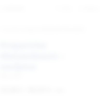
01/6525-965
Profil
Košarica
‹ Povratak u kategoriju
Medicinski instrumenti
Preparirke
Metzenbaum –
savijene
Šifra:
I09281
32,88
€
68,69
€
–
+ PDV