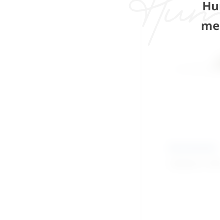
Hu
me
Goniometar
149,50
€
+ PD