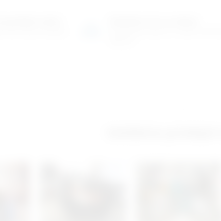
o-prodajni salon
Posjetite nas na adresi
 više tisuća artikala
Karlovačka cesta 4 c (100m od Ar
Zagreb)
Izložbeno-prodajni