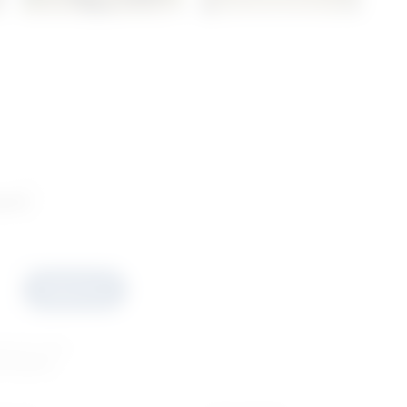
ani
Prijavite se
esečno ćete
ponudama.