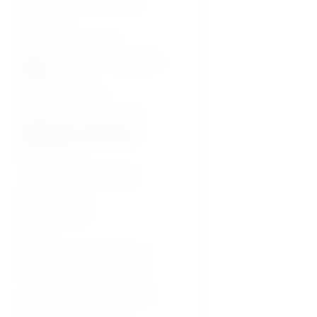
Bolnički kreveti i oprema
Namještaj
Medicinska oprema
Vage, visinomjeri i analizatori
tjelesne mase
Lampe i reflektori
Dijagnostički instrumenti
Medicinski instrumenti
Pile i bušilice
Torbe, koferi, ampulariji
Inox proizvodi
Stomatologija
Beauty
Zaštitna oprema od virusa
Potrošni materijal i dijelovi
Lutke i modeli za edukaciju
Oprema za mrtvačnice -