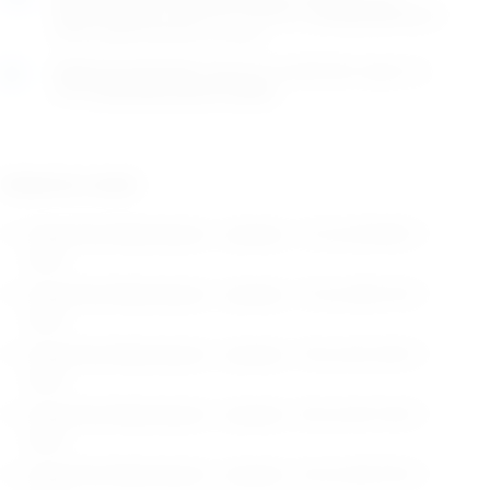
utorak (11.8)
GLS dostavnom službom.
Kontaktirajte nas
za
točno vrijeme dostave na otoke.
Osobno preuzimanje
moguće je uz prethodnu najavu na
adresi
Karlovačka cesta 4c, Zagreb
.
Odaberite model:
Preparirke Metzenbaum - savijene - 12 cm (
32,88
€
+
PDV)
Preparirke Metzenbaum - savijene - 15 cm (
38,10
€
+
PDV)
Preparirke Metzenbaum - savijene - 18 cm (
41,49
€
+
PDV)
Preparirke Metzenbaum - savijene - 20 cm (
47,18
€
+
PDV)
Preparirke Metzenbaum - savijene - 23 cm (
50,70
€
+