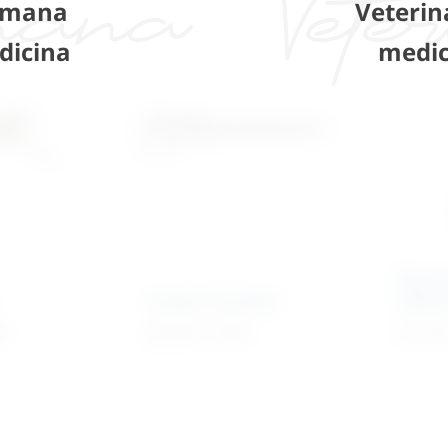
mana
Veterin
dicina
medic
Škare 
Kaliper Schubler
šiljat
V
86,96
€
+ PDV
27,18