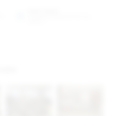
Radno vrijeme
ene
Ponedjeljak do petak od 8-16h ili po
dogovoru
 salon