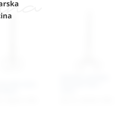
arska
ina
Hvatalica arterijska
kirurške ravne,
Rochester Pean –
o/šiljate
ravna
€
–
39,64
€
+ PDV
42,71
€
–
50,70
€
+ PDV