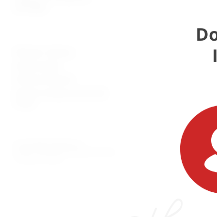
patologija
Do
Plaćanje i dostava
Uvjeti prodaje
Pravila privatnosti
Povrati za kupnju preko web
shopa
© 2026. MEDICAL CENTAR D.O.O.
PROMED - PROFESIONALNI MEDICINSKI PROIZVODI
ZA OSOBNU UPOTREBU