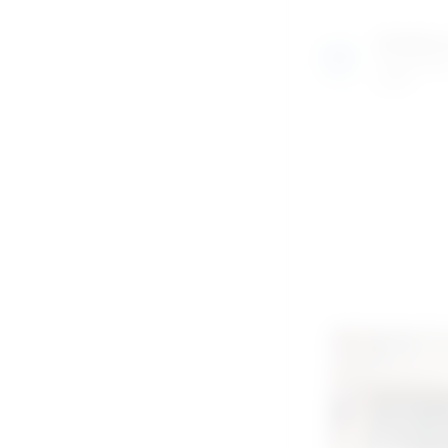
Izložben
Razgledajte
uživo