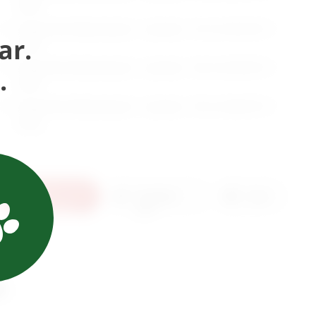
PDV)
Preparirke Metzenbaum - savijene - 25 cm (
59,46
€
+
ar.
PDV)
Preparirke Metzenbaum - savijene - 28 cm (
65,00
€
+
.
PDV)
Preparirke Metzenbaum - savijene - 30 cm (
68,69
€
+
PDV)
U
Pošaljite
Ispis
košaricu
upit
i