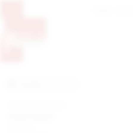
Početna
O nam
Pretražite proizvode
Pretraga
Tražite veterinarsku medicinu?
Humana medicina
Endoskopija