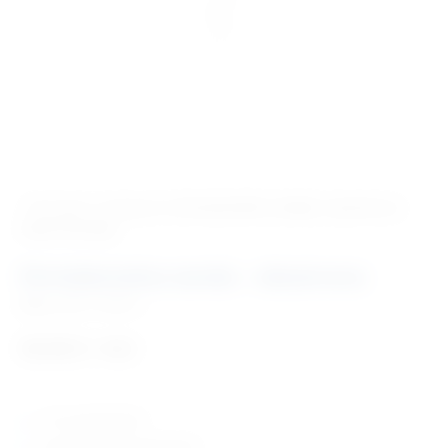
‹ Povratak u kategoriju
Stomatološki uređaji i oprema za
male životinje
Periodentalna sonda – obostrana
Šifra:
EM17734011
34,56
€
+ PDV
vrh sa gradacijom
zemlja porijekla: Njemačka