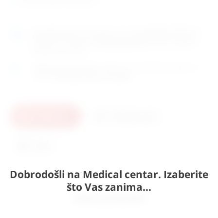
Naručite
sada
i dostavljamo već u
ponedjeljak (10.8)
GLS
dostavnom službom.
Kontaktirajte nas
za točno vrijeme
dostave na otoke.
Osobno preuzimanje
moguće je uz prethodnu najavu na
adresi
Karlovačka cesta 4c, Zagreb
.
U košaricu
Pošaljite upit
Ispis
Dobrodošli na Medical centar. Izaberite
što Vas zanima...
Slični proizvodi