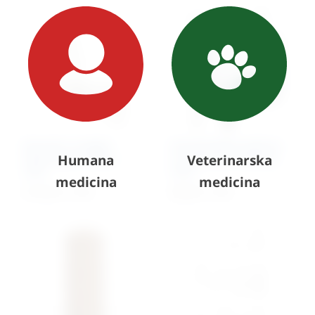
Dentalni rendgen
Stomatološka jedinica
Eickemeyer HiRay –
Humana
za poliranje i bušenje
Veterinarska
zidni
zuba
medicina
medicina
4.578,42
€
+ PDV
920,48
€
+ PDV