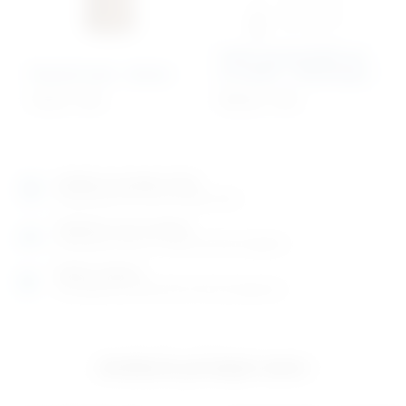
Veliki stomatološki set
Otvarač usta – drveni
za mačke – Eickemeyer
37,65
€
+ PDV
505,64
€
+ PDV
Izložbeno-prodajni salon
Razgledajte više tisuća artikala uživo
Posjetite nas na adresi
Karlovačka cesta 4 c (100m od Arene Zagreb)
Radno vrijeme
Ponedjeljak do petak od 8-16h ili po dogovoru
Izložbeno-prodajni salon