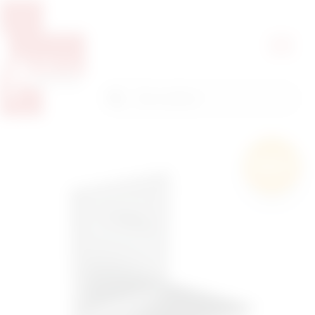
Pretražite proizvode
Pretraga
Besplatna
dostava