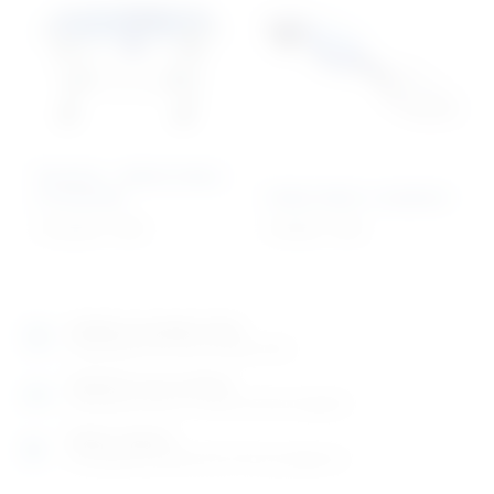
Strecher – ležeća kolica
za životinje
Ambu balon s maskom
1.012,92
€
+ PDV
147,96
€
+ PDV
Izložbeno-prodajni salon
Razgledajte više tisuća artikala uživo
Posjetite nas na adresi
Karlovačka cesta 4 c (100m od Arene Zagreb)
Radno vrijeme
Ponedjeljak do petak od 8-16h ili po dogovoru