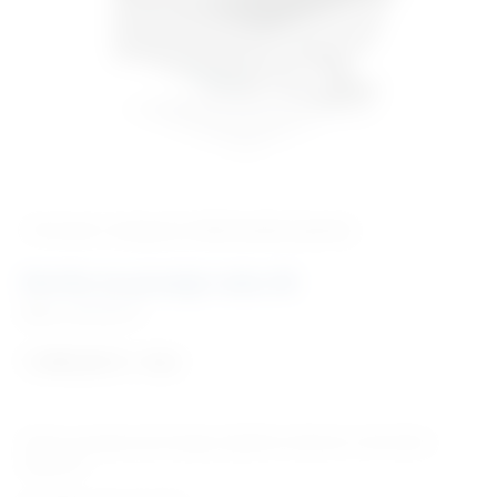
‹ Povratak u kategoriju
Veterinarska oprema
Korito za pranje ruku M
Šifra:
EM639075
1.596,82
€
+ PDV
Korito za pranje ruku kirurga. Sa jednom slavinom i kontrolom
koljenom.