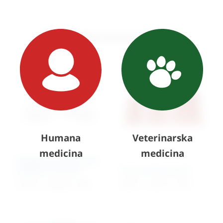
Slični proizvodi
Humana
Veterinarska
medicina
medicina
Nadstol za ultrazvučne
preglede životinja
Pozicioner životinja
217,47
€
–
649,08
€
+ PDV
76,67
€
–
104,17
€
+ PDV