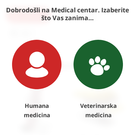
Dobrodošli na Medical centar. Izaberite
U košaricu
Pošaljite upit
što Vas zanima...
Ispis
Slični proizvodi
Humana
Veterinarska
medicina
medicina