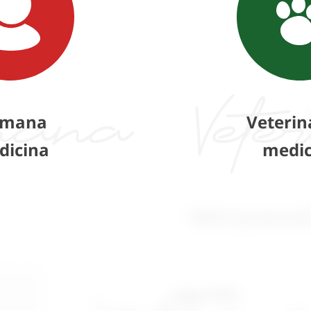
mana
Veterin
dicina
medic
Slični proizvod